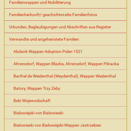
Familienwappen und Nobilitierung
e
A
Familienherkunft/-geschichte+alte Familienfotos
k
t
Urkunden, Beglaubigungen und Abschriften aus Register
i
o
Verwandte und angeheiratete Familien
n
e
Abdank-Wappen-Adoption Polen 1521
n
Ahrensdorf, Wappen Blazka, Ahrensdorf, Wappen Pilnacka
Barthel de Weidenthal (Weydenthal), Wappen Weidenthal
Batory, Wappen Trzy Zeby
Belz-Wojewodschaft
Bialowiejski von Bialowieski
Bialowieski von Bialowiejski-Wappen Jastrzebiec