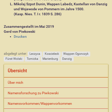
Mikolaj Szpot Dunin, Wappen Labedz, Kastellan von Danzig
und Wojewode von Pommern im Jahre 1500.
(Kasp. Nies. T. I r. 1839 S. 286)
Zusammengestellt im Mai 2019
Gerd von Piwkowski
I
Drucken
n
h
a
abgelegt unter:
Leczyca
Koscieleck
Wappen Ogonczyk
l
Fürst Wolski
Tomicka
Marienburg
Danzig
t
s
Übersicht
p
e
z
Über mich
i
f
Namensforschung zu Piwkowski
i
s
Namensvorkommen/Wappenvorkommen
c
h