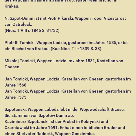
des Vatican im Jahre im Jahre 1703, später Weihbischof in
Krakau.
N. Szpot-Dunin ist mit Piotr Pikarski, Wappen Topor Vizestarost
von Ostroleck.
(Nies. T VIII r. 1846 S. 31/32)
Piotr III Tomicki, Wappen Lodzia, gestorben im Jahre 1535, er ist
ein Bischof von Krakau. (Kas.Nies. T I r 1839 S. 33)
Mikolaj Tomicki, Wappen Lodzia im Jahre 1531, Kastellan von
Gnesen.
Jan Tomicki, Wappen Lodzia, Kastellan von Gnesen, gestorben im
Jahre 1568.
Jan Tomicki, Wappen Lodzia, Kastellan von Gnesen, gestorben im
Jahre 1575.
Szpotanski, Wappen Labedz lebt in der Wojewodschaft Brzesc.
Sie stammen von Szpotow Dunin ab.
Kazimieerz Szpotanski ist der Probst in Kobrynski und
Czarniawicki im Jahre 1691. Er hat einen leiblichen Bruder und
einen Stiefvater Radecki., Wappen Godziemba.