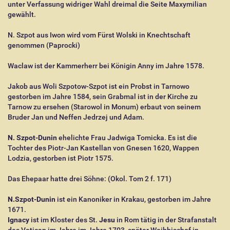
unter Verfassung widriger Wahl dreimal die Seite Maxymilian
gewählt.
N. Szpot aus Iwon wird vom Fürst Wolski in Knechtschaft
genommen (Paprocki)
Waclaw ist der Kammerherr bei Königin Anny im Jahre 1578.
Jakob aus Woli Szpotow-Szpot ist ein Probst in Tarnowo
gestorben im Jahre 1584, sein Grabmal ist in der Kirche zu
Tarnow zu ersehen (Starowol in Monum) erbaut von seinem
Bruder Jan und Neffen Jedrzej und Adam.
N. Szpot-Dunin
ehelichte Frau Jadwiga Tomicka. Es ist die
Tochter des Piotr-Jan Kastellan von Gnesen 1620, Wappen
Lodzia, gestorben ist Piotr 1575.
Das Ehepaar hatte drei Söhne: (Okol. Tom 2 f. 171)
N.Szpot-Dunin
ist ein Kanoniker in Krakau, gestorben im Jahre
1671.
Ignacy
ist im Kloster des St.
Jesu
in Rom tätig in der Strafanstalt