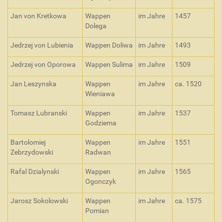
Jan von Kretkowa
Wappen
im Jahre
1457
Dolega
Jedrzej von Lubienia
Wappen Doliwa
im Jahre
1493
Jedrzej von Oporowa
Wappen Sulima
im Jahre
1509
Jan Leszynska
Wappen
im Jahre
ca. 1520
Wieniawa
Tomasz Lubranski
Wappen
im Jahre
1537
Godziema
Bartolomiej
Wappen
im Jahre
1551
Zebrzydowski
Radwan
Rafal Dzialynski
Wappen
im Jahre
1565
Ogonczyk
Jarosz Sokolowski
Wappen
im Jahre
ca. 1575
Pomian