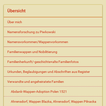
a
l
Übersicht
t
s
Über mich
p
e
Namensforschung zu Piwkowski
z
i
Namensvorkommen/Wappenvorkommen
f
i
s
Familienwappen und Nobilitierung
c
h
Familienherkunft/-geschichte+alte Familienfotos
e
A
Urkunden, Beglaubigungen und Abschriften aus Register
k
t
Verwandte und angeheiratete Familien
i
o
Abdank-Wappen-Adoption Polen 1521
n
e
Ahrensdorf, Wappen Blazka, Ahrensdorf, Wappen Pilnacka
n