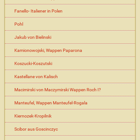
Fanello- Italiener in Polen
Pohl
Jakub von Bielinski
Kamionowojski, Wappen Paparona
Koszucki-Koszutski
Kastellane von Kalisch
Macimirski von Maczymirski Wappen Roch I?
Manteufel, Wappen Manteufel-Rogala
Kiernozek-Kropilnik
Scibor aus Goscinczyc