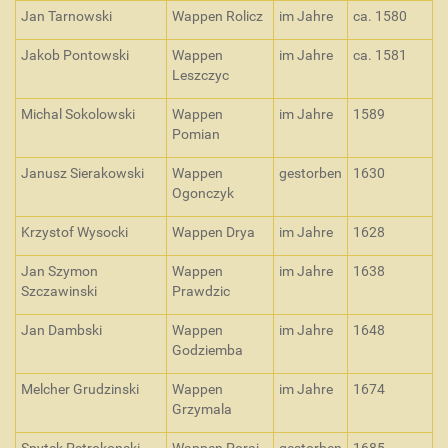
Jan Tarnowski
Wappen Rolicz
im Jahre
ca. 1580
Jakob Pontowski
Wappen
im Jahre
ca. 1581
Leszczyc
Michal Sokolowski
Wappen
im Jahre
1589
Pomian
Janusz Sierakowski
Wappen
gestorben
1630
Ogonczyk
Krzystof Wysocki
Wappen Drya
im Jahre
1628
Jan Szymon
Wappen
im Jahre
1638
Szczawinski
Prawdzic
Jan Dambski
Wappen
im Jahre
1648
Godziemba
Melcher Grudzinski
Wappen
im Jahre
1674
Grzymala