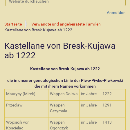
Erweiterte Suche…
Anmelden
Startseite
Verwandte und angeheiratete Familien
Kastellane von Bresk-Kujawa ab 1222
Kastellane von Bresk-Kujawa
ab 1222
Kastellane von Bresk-Kujawa ab 1222
die in unserer genealogischen Linie der Piwo-Piwko-Piwkowski
die mit ihrem Namen vorkommen
Maurycy (Mirek)
Wappen Doliwa
im Jahre
1222
Przeclaw
Wappen
im Jahre
1291
Grzymala
Wojciech von
Wappen
im Jahre
1413
Koscielac
Ogonczyk