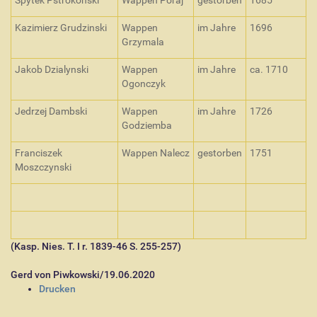
Spytek Pstrokonski
Wappen Poraj
gestorben
1685
Kazimierz Grudzinski
Wappen
im Jahre
1696
Grzymala
Jakob Dzialynski
Wappen
im Jahre
ca. 1710
Ogonczyk
Jedrzej Dambski
Wappen
im Jahre
1726
Godziemba
Franciszek
Wappen Nalecz
gestorben
1751
Moszczynski
(Kasp. Nies. T. I r. 1839-46 S. 255-257)
Gerd von Piwkowski/19.06.2020
I
Drucken
n
h