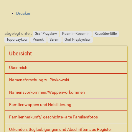
I
Drucken
n
h
a
abgelegt unter:
Graf Przyslaw
Kozmin-Kosemin
Raubüberfälle
l
Toporczykow
Psarski
Szrem
Graf Przybyslaw
t
s
Übersicht
p
e
z
Über mich
i
f
Namensforschung zu Piwkowski
i
s
Namensvorkommen/Wappenvorkommen
c
h
Familienwappen und Nobilitierung
e
A
Familienherkunft/-geschichte+alte Familienfotos
k
t
Urkunden, Beglaubigungen und Abschriften aus Register
i