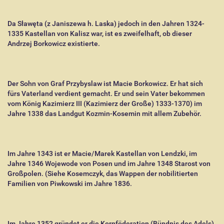
Da Sławęta (z Janiszewa h. Laska) jedoch in den Jahren 1324-
1335 Kastellan von Kalisz war, ist es zweifelhaft, ob dieser
Andrzej Borkowicz existierte.
Der Sohn von Graf Przybyslaw ist Macie Borkowicz. Er hat sich
fürs Vaterland verdient gemacht. Er und sein Vater bekommen
vom König Kazimierz III (Kazimierz der Große) 1333-1370) im
Jahre 1338 das Landgut Kozmin-Kosemin mit allem Zubehör.
Im Jahre 1343 ist er Macie/Marek Kastellan von Lendzki, im
Jahre 1346 Wojewode von Posen und im Jahre 1348 Starost von
Großpolen. (Siehe Kosemczyk, das Wappen der nobilitierten
Familien von Piwkowski im Jahre 1836.
Im Jahre 1352 gründet er die Kornföderation (Bündnis des Adels)