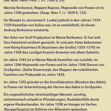
(Ad. Boni. Herb. Pols. T. II r. 1900 S. 29)
Marciej Borkowicz, Wappen Napiwo, Wojewode von Posen ist im
Jahre 1358 gestorben. (Kasp. Nies T. I r. 1839 S. 132)
Da Sławęta (z Janiszewa h. Laska) jedoch in den Jahren 1324-
1335 Kastellan von Kalisz war, ist es zweifelhaft, ob dieser
Andrzej Borkowicz existierte.
Der Sohn von Graf Przybyslaw ist Macie Borkowicz. Er hat sich
fürs Vaterland verdient gemacht. Er und sein Vater bekommen
vom König Kazimierz III (Kazimierz der Große) 1333-1370) im
Jahre 1338 das Landgut Kozmin-Kosemin mit allem Zubehör.
Im Jahre 1343 ist er Macie/Marek Kastellan von Lendzki, im
Jahre 1346 Wojewode von Posen und im Jahre 1348 Starost von
Großpolen. (Siehe Kosemczyk, das Wappen der nobilitierten
Familien von Piwkowski im Jahre 1836.
Im Jahre 1352 gründet er die Kornföderation (Bündnis des Adels)
in Posen mit Unterstützung der Herren des Adels in Großpolen.
Ein ungewöhnlicher streitsüchtiger Mensch, unruhig,
unharmonisch erlaubt er Plünderungen, Raubüberfälle durch
eigene Räuberbanden. Im Jahre 1358 an Hunger im Verlies
(Burggefängnis) im Schloss von Allenstein gestorben.