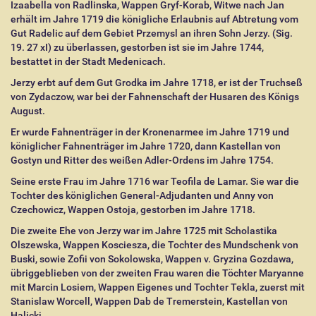
Izaabella von Radlinska, Wappen Gryf-Korab, Witwe nach Jan
erhält im Jahre 1719 die königliche Erlaubnis auf Abtretung vom
Gut Radelic auf dem Gebiet Przemysl an ihren Sohn Jerzy. (Sig.
19. 27 xI) zu überlassen, gestorben ist sie im Jahre 1744,
bestattet in der Stadt Medenicach.
Jerzy erbt auf dem Gut Grodka im Jahre 1718, er ist der Truchseß
von Zydaczow, war bei der Fahnenschaft der Husaren des Königs
August.
Er wurde Fahnenträger in der Kronenarmee im Jahre 1719 und
königlicher Fahnenträger im Jahre 1720, dann Kastellan von
Gostyn und Ritter des weißen Adler-Ordens im Jahre 1754.
Seine erste Frau im Jahre 1716 war Teofila de Lamar. Sie war die
Tochter des königlichen General-Adjudanten und Anny von
Czechowicz, Wappen Ostoja, gestorben im Jahre 1718.
Die zweite Ehe von Jerzy war im Jahre 1725 mit Scholastika
Olszewska, Wappen Kosciesza, die Tochter des Mundschenk von
Buski, sowie Zofii von Sokolowska, Wappen v. Gryzina Gozdawa,
übriggeblieben von der zweiten Frau waren die Töchter Maryanne
mit Marcin Losiem, Wappen Eigenes und Tochter Tekla, zuerst mit
Stanislaw Worcell, Wappen Dab de Tremerstein, Kastellan von
Halicki.