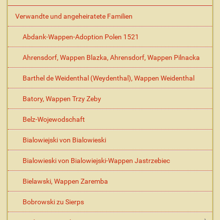
o
Verwandte und angeheiratete Familien
n
e
Abdank-Wappen-Adoption Polen 1521
n
Ahrensdorf, Wappen Blazka, Ahrensdorf, Wappen Pilnacka
Barthel de Weidenthal (Weydenthal), Wappen Weidenthal
Batory, Wappen Trzy Zeby
Belz-Wojewodschaft
Bialowiejski von Bialowieski
Bialowieski von Bialowiejski-Wappen Jastrzebiec
Bielawski, Wappen Zaremba
Bobrowski zu Sierps