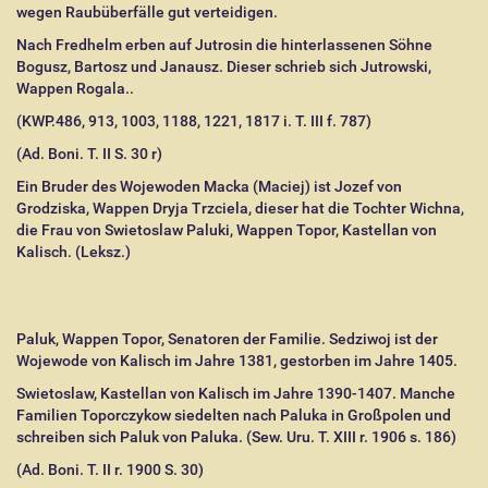
wegen Raubüberfälle gut verteidigen.
Nach Fredhelm erben auf Jutrosin die hinterlassenen Söhne
Bogusz, Bartosz und Janausz. Dieser schrieb sich Jutrowski,
Wappen Rogala..
(KWP.486, 913, 1003, 1188, 1221, 1817 i. T. III f. 787)
(Ad. Boni. T. II S. 30 r)
Ein Bruder des Wojewoden Macka (Maciej) ist Jozef von
Grodziska, Wappen Dryja Trzciela, dieser hat die Tochter Wichna,
die Frau von Swietoslaw Paluki, Wappen Topor, Kastellan von
Kalisch. (Leksz.)
Paluk, Wappen Topor, Senatoren der Familie. Sedziwoj ist der
Wojewode von Kalisch im Jahre 1381, gestorben im Jahre 1405.
Swietoslaw, Kastellan von Kalisch im Jahre 1390-1407. Manche
Familien Toporczykow siedelten nach Paluka in Großpolen und
schreiben sich Paluk von Paluka. (Sew. Uru. T. XIII r. 1906 s. 186)
(Ad. Boni. T. II r. 1900 S. 30)