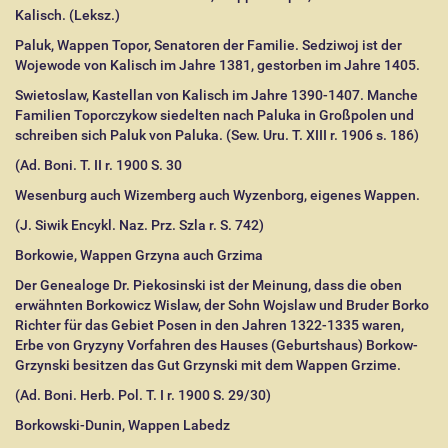
Kalisch. (Leksz.)
Paluk, Wappen Topor, Senatoren der Familie. Sedziwoj ist der
Wojewode von Kalisch im Jahre 1381, gestorben im Jahre 1405.
Swietoslaw, Kastellan von Kalisch im Jahre 1390-1407. Manche
Familien Toporczykow siedelten nach Paluka in Großpolen und
schreiben sich Paluk von Paluka. (Sew. Uru. T. XIII r. 1906 s. 186)
(Ad. Boni. T. II r. 1900 S. 30
Wesenburg auch Wizemberg auch Wyzenborg, eigenes Wappen.
(J. Siwik Encykl. Naz. Prz. Szla r. S. 742)
Borkowie, Wappen Grzyna auch Grzima
Der Genealoge Dr. Piekosinski ist der Meinung, dass die oben
erwähnten Borkowicz Wislaw, der Sohn Wojslaw und Bruder Borko
Richter für das Gebiet Posen in den Jahren 1322-1335 waren,
Erbe von Gryzyny Vorfahren des Hauses (Geburtshaus) Borkow-
Grzynski besitzen das Gut Grzynski mit dem Wappen Grzime.
(Ad. Boni. Herb. Pol. T. I r. 1900 S. 29/30)
Borkowski-Dunin, Wappen Labedz