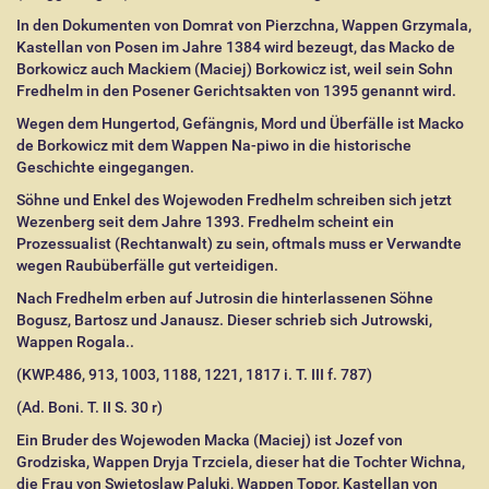
In den Dokumenten von Domrat von Pierzchna, Wappen Grzymala,
Kastellan von Posen im Jahre 1384 wird bezeugt, das Macko de
Borkowicz auch Mackiem (Maciej) Borkowicz ist, weil sein Sohn
Fredhelm in den Posener Gerichtsakten von 1395 genannt wird.
Wegen dem Hungertod, Gefängnis, Mord und Überfälle ist Macko
de Borkowicz mit dem Wappen Na-piwo in die historische
Geschichte eingegangen.
Söhne und Enkel des Wojewoden Fredhelm schreiben sich jetzt
Wezenberg seit dem Jahre 1393. Fredhelm scheint ein
Prozessualist (Rechtanwalt) zu sein, oftmals muss er Verwandte
wegen Raubüberfälle gut verteidigen.
Nach Fredhelm erben auf Jutrosin die hinterlassenen Söhne
Bogusz, Bartosz und Janausz. Dieser schrieb sich Jutrowski,
Wappen Rogala..
(KWP.486, 913, 1003, 1188, 1221, 1817 i. T. III f. 787)
(Ad. Boni. T. II S. 30 r)
Ein Bruder des Wojewoden Macka (Maciej) ist Jozef von
Grodziska, Wappen Dryja Trzciela, dieser hat die Tochter Wichna,
die Frau von Swietoslaw Paluki, Wappen Topor, Kastellan von