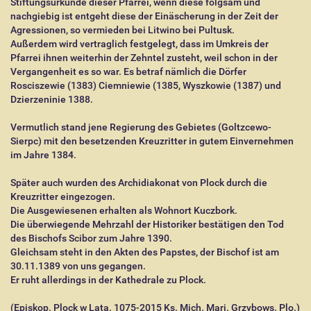
Stiftungsurkunde dieser Pfarrei, wenn diese folgsam und
nachgiebig ist entgeht diese der Einäscherung in der Zeit der
Agressionen, so vermieden bei Litwino bei Pultusk.
Außerdem wird vertraglich festgelegt, dass im Umkreis der
Pfarrei ihnen weiterhin der Zehntel zusteht, weil schon in der
Vergangenheit es so war. Es betraf nämlich die Dörfer
Rosciszewie (1383) Ciemniewie (1385, Wyszkowie (1387) und
Dzierzeninie 1388.
Vermutlich stand jene Regierung des Gebietes (Goltzcewo-
Sierpc) mit den besetzenden Kreuzritter in gutem Einvernehmen
im Jahre 1384.
Später auch wurden des Archidiakonat von Plock durch die
Kreuzritter eingezogen.
Die Ausgewiesenen erhalten als Wohnort Kuczbork.
Die überwiegende Mehrzahl der Historiker bestätigen den Tod
des Bischofs Scibor zum Jahre 1390.
Gleichsam steht in den Akten des Papstes, der Bischof ist am
30.11.1389 von uns gegangen.
Er ruht allerdings in der Kathedrale zu Plock.
(Episkop. Plock w Lata. 1075-2015 Ks. Mich. Mari. Grzybows. Plo.)