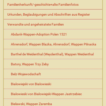
e
Familienherkunft/-geschichte+alte Familienfotos
A
k
Urkunden, Beglaubigungen und Abschriften aus Register
t
i
Verwandte und angeheiratete Familien
o
n
Abdank-Wappen-Adoption Polen 1521
e
n
Ahrensdorf, Wappen Blazka, Ahrensdorf, Wappen Pilnacka
Barthel de Weidenthal (Weydenthal), Wappen Weidenthal
Batory, Wappen Trzy Zeby
Belz-Wojewodschaft
Bialowiejski von Bialowieski
Bialowieski von Bialowiejski-Wappen Jastrzebiec
Bielawski, Wappen Zaremba