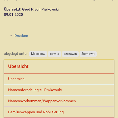
Übersetzt: Gerd P. von Piwkowski
09.01.2020
I
Drucken
n
h
a
abgelegt unter:
Moscicow
sowka
szczawin
Siemowit
l
t
Übersicht
s
p
e
Über mich
z
i
Namensforschung zu Piwkowski
f
i
Namensvorkommen/Wappenvorkommen
s
c
Familienwappen und Nobilitierung
h