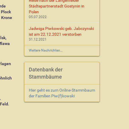
Reise nach der Langenfelder
rde
Städtepartnerstadt Gostynin in
 Plock
Polen
05.07.2022
e Krone
Jadwiga Piwkowski geb. Jabczynski
ist am 22.12.2021 verstorben
lsk,
31.12.2021
 Mlawa
Weitere Nachrichten…
rlagen
Datenbank der
Stammbäume
öhnlich
Hier geht es zum Online-Stammbaum
der Familien Piw(f)kowski
,
Feld.