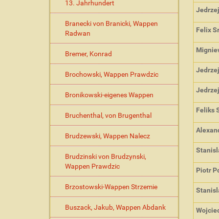
13. Jahrhundert
Jedrzej
Branecki von Branicki, Wappen
Felix S
Radwan
Migniew
Bremer, Konrad
Jedrzej
Brochowski, Wappen Prawdzic
Jedrzej
Bronikowski-eigenes Wappen
Feliks 
Bruchenthal, von Brugenthal
Alexand
Brudzewski, Wappen Nalecz
Stanis
Brudzinski von Brudzynski,
Wappen Prawdzic
Piotr P
Brzostowski-Wappen Strzemie
Stanisl
Buszack, Jakub, Wappen Abdank
Wojciec