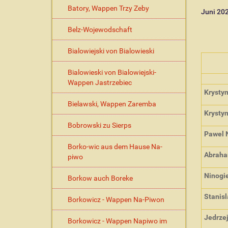
Batory, Wappen Trzy Zeby
Juni 20
Belz-Wojewodschaft
Bialowiejski von Bialowieski
Bialowieski von Bialowiejski-
Wappen Jastrzebiec
Krysty
Bielawski, Wappen Zaremba
Krysty
Bobrowski zu Sierps
Pawel 
Borko-wic aus dem Hause Na-
Abrah
piwo
Ninogie
Borkow auch Boreke
Stanisl
Borkowicz - Wappen Na-Piwon
Jedrzej
Borkowicz - Wappen Napiwo im