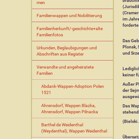
brauchte
men
(Jurisdi
(Cramer 
Familienwappen und Nobilitierung
im Jahre
forderte
Familienherkunft/-geschichte+alte
Familienfotos
Das Gebie
Plonsk, 
Urkunden, Beglaubigungen und
und Srze
Abschriften aus Register
Verwandte und angeheiratete
Lediglic
Familien
keiner f
Außer Pl
Abdank-Wappen-Adoption Polen
der Sejm
1521
ausgewä
Ahrensdorf, Wappen Blazka,
Das Wapp
Ahrensdorf, Wappen Pilnacka
stehend 
(Bielski.
Barthel de Weidenthal
(Weydenthal), Wappen Weidenthal
Überset