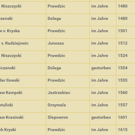
 Niszczycki
Prawdzic
im Jahre
1480
rzenski
Dolega
im Jahre
1480
 v. Kryska
Prawdzic
im Jahre
1501
 v. Radziejowic
Junosza
im Jahre
1512
 Niszczycki
Prawdzic
im Jahre
1524
Sczenski
Dolega
gestorben
1554
er Ilowski
Prawdzic
im Jahre
1555
law Kempski
Jastrzebiec
im Jahre
1560
otulicki
Grzymala
im Jahre
1557
aw Krasinski
Slepowron
gestorben
1601
h Kryski
Prawdzic
im Jahre
1615