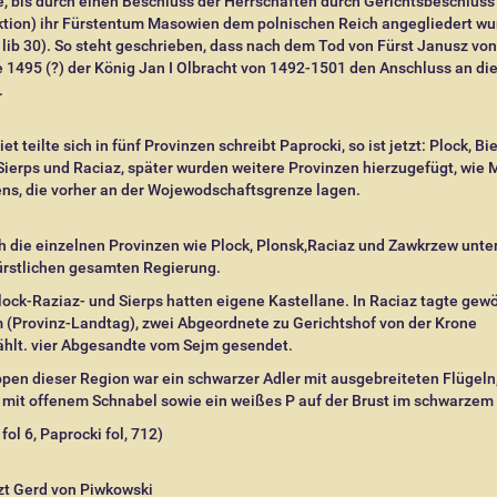
, bis durch einen Beschluss der Herrschaften durch Gerichtsbeschluss
ktion) ihr Fürstentum Masowien dem polnischen Reich angegliedert wu
lib 30). So steht geschrieben, dass nach dem Tod von Fürst Janusz von
 1495 (?) der König Jan I Olbracht von 1492-1501 den Anschluss an di
.
t teilte sich in fünf Provinzen schreibt Paprocki, so ist jetzt: Plock, Bie
Sierps und Raciaz, später wurden weitere Provinzen hierzugefügt, wie
ns, die vorher an der Wojewodschaftsgrenze lagen.
h die einzelnen Provinzen wie Plock, Plonsk,Raciaz und Zawkrzew unte
ürstlichen gesamten Regierung.
ock-Raziaz- und Sierps hatten eigene Kastellane. In Raciaz tagte gew
 (Provinz-Landtag), zwei Abgeordnete zu Gerichtshof von der Krone
hlt. vier Abgesandte vom Sejm gesendet.
en dieser Region war ein schwarzer Adler mit ausgebreiteten Flügeln
mit offenem Schnabel sowie ein weißes P auf der Brust im schwarzem 
 fol 6, Paprocki fol, 712)
zt Gerd von Piwkowski