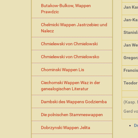
Butakow-Bulkow, Wappen
Jan Ka
Prawdzic
Jan-Kaz
Chelmicki Wappen Jastrzebiec und
Nalecz
Stanis
Chmielewski von Chmielowski
Jan We
Chmielewski von Chmielowsko
Gregorz
Chominski Wappen Lis
Francis
Ciechomski Wappen Waz in der
Teodor
genealogischen Literatur
Dambski des Wappens Godziemba
(Kasp. N
Gerd v
Die polnischen Stammeswappen
I
D
Dobrzynski Wappen Jelita
n
h