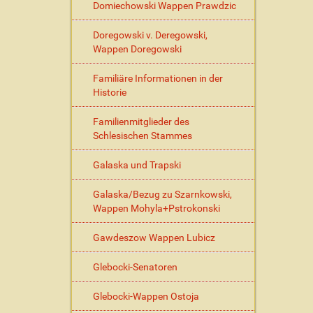
Domiechowski Wappen Prawdzic
a
l
Doregowski v. Deregowski,
t
Wappen Doregowski
s
p
Familiäre Informationen in der
e
Historie
z
i
Familienmitglieder des
f
Schlesischen Stammes
i
s
Galaska und Trapski
c
h
Galaska/Bezug zu Szarnkowski,
e
Wappen Mohyla+Pstrokonski
A
k
t
Gawdeszow Wappen Lubicz
i
o
Glebocki-Senatoren
n
e
Glebocki-Wappen Ostoja
n