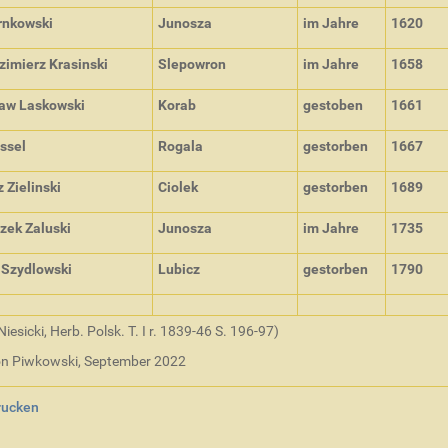
rnkowski
Junosza
im Jahre
1620
imierz Krasinski
Slepowron
im Jahre
1658
law Laskowski
Korab
gestoben
1661
ssel
Rogala
gestorben
1667
 Zielinski
Ciolek
gestorben
1689
zek Zaluski
Junosza
im Jahre
1735
 Szydlowski
Lubicz
gestorben
1790
iesicki, Herb. Polsk. T. I r. 1839-46 S. 196-97)
on Piwkowski, September 2022
rucken