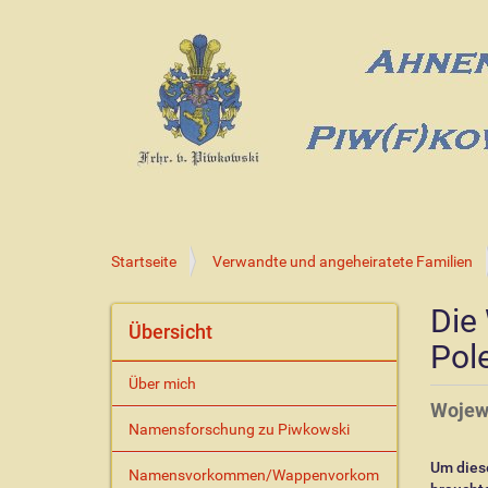
S
Startseite
Verwandte und angeheiratete Familien
i
e
Die
s
Übersicht
Pol
i
n
Über mich
d
Wojew
h
Namensforschung zu Piwkowski
i
e
Um dies
Namensvorkommen/Wappenvorkom
r