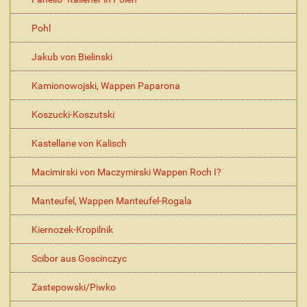
Pohl
Jakub von Bielinski
Kamionowojski, Wappen Paparona
Koszucki-Koszutski
Kastellane von Kalisch
Macimirski von Maczymirski Wappen Roch I?
Manteufel, Wappen Manteufel-Rogala
Kiernozek-Kropilnik
Scibor aus Goscinczyc
Zastepowski/Piwko