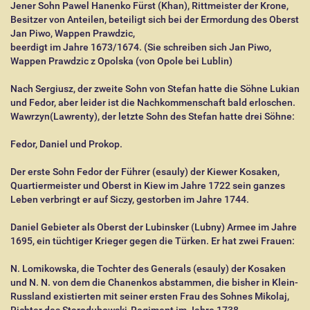
Jener Sohn Pawel Hanenko Fürst (Khan), Rittmeister der Krone,
Besitzer von Anteilen, beteiligt sich bei der Ermordung des Oberst
Jan Piwo, Wappen Prawdzic,
beerdigt im Jahre 1673/1674. (Sie schreiben sich Jan Piwo,
Wappen Prawdzic z Opolska (von Opole bei Lublin)
Nach Sergiusz, der zweite Sohn von Stefan hatte die Söhne Lukian
und Fedor, aber leider ist die Nachkommenschaft bald erloschen.
Wawrzyn(Lawrenty), der letzte Sohn des Stefan hatte drei Söhne:
Fedor, Daniel und Prokop.
Der erste Sohn Fedor der Führer (esauly) der Kiewer Kosaken,
Quartiermeister und Oberst in Kiew im Jahre 1722 sein ganzes
Leben verbringt er auf Siczy, gestorben im Jahre 1744.
Daniel Gebieter als Oberst der Lubinsker (Lubny) Armee im Jahre
1695, ein tüchtiger Krieger gegen die Türken. Er hat zwei Frauen:
N. Lomikowska, die Tochter des Generals (esauly) der Kosaken
und N. N. von dem die Chanenkos abstammen, die bisher in Klein-
Russland existierten mit seiner ersten Frau des Sohnes Mikolaj,