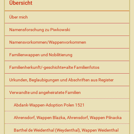
l
Übersicht
t
s
Über mich
p
e
Namensforschung zu Piwkowski
z
i
Namensvorkommen/Wappenvorkommen
f
i
s
Familienwappen und Nobilitierung
c
h
Familienherkunft/-geschichte+alte Familienfotos
e
A
Urkunden, Beglaubigungen und Abschriften aus Register
k
t
Verwandte und angeheiratete Familien
i
o
Abdank-Wappen-Adoption Polen 1521
n
e
Ahrensdorf, Wappen Blazka, Ahrensdorf, Wappen Pilnacka
n
Barthel de Weidenthal (Weydenthal), Wappen Weidenthal