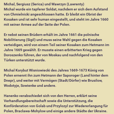
Michal, Sergiusz (Serica) und Wawrzyn (Lawrenty)
Michal wurde ein tapferer Soldat, nachdem er sich dem Aufstand
von Chmielnicki angeschlossen hatte. Er bleibt ein Obrist der
Kosaken und ist sehr human eingestellt, und steht im Jahre 1660
mit seiner Armee auf der Seite der Polen.
Er nebst seinen Brüdern erhält im Jahre 1661 die polnische
Nobilitierung (Sigil) und muss seine Wahl gegen die Kosaken
verteidigen, wird von einem Teil seiner Kosaken zum Hetmann im
Jahre 1669 gewählt. Er musste einen erbitterten Krieg gegen
Doroszenko führen, der von Moskau und nachfolgend von den
Türken unterstützt wurde.
Michal Korybut Wisniowiecki des Jahres 1669-1673 König von
Polen ernennt ihn zum Hetmann der Saporoger (Land hinter dem
Dnepr), und weiter mit Vermögen (Stadt/Dörfer) wie Brusilow,
Wodotyje, Sowienke und andere.
Hanenko verabschiedet sich von den Herren, erklärt seine
Verhandlungsbereitschaft sowie die Unterstützung, die
Konförderation von Golab und Przylozyl zur Wiedererlangung für
Polen, Braclawa-Mohylow und einige andere Städte der Ukraine.