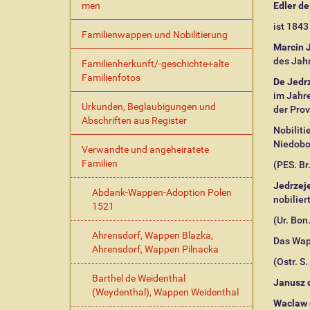
men
Edler de
ist 1843
Familienwappen und Nobilitierung
Marcin 
des Jahr
Familienherkunft/-geschichte+alte
Familienfotos
De Jedr
im Jahre
Urkunden, Beglaubigungen und
der Pro
Abschriften aus Register
Nobiliti
Niedobo
Verwandte und angeheiratete
Familien
(PES. Br.
Jedrzej
Abdank-Wappen-Adoption Polen
nobilier
1521
(Ur. Bon.
Ahrensdorf, Wappen Blazka,
Das Wap
Ahrensdorf, Wappen Pilnacka
(Ostr. S.
Barthel de Weidenthal
Janusz 
(Weydenthal), Wappen Weidenthal
Waclaw 