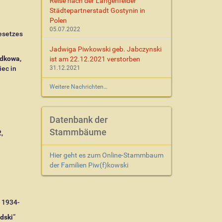
Reise nach der Langenfelder
Städtepartnerstadt Gostynin in
Polen
05.07.2022
esetzes
Jadwiga Piwkowski geb. Jabczynski
odkowa,
ist am 22.12.2021 verstorben
iec in
31.12.2021
Weitere Nachrichten…
Datenbank der
Stammbäume
,
Hier geht es zum Online-Stammbaum
der Familien Piw(f)kowski
 1934-
dski
“