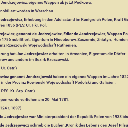
 Jendrzejowicz
, eigenes Wappen ab jetzt
Podkowa
,
 nobiliert worden in Warschau
Jedrzejewicz
, Erhebung in den Adelsstand im Königreich Polen, Kraft G
es 1836 (PES; Ur. Hkr. Pol.
zejowicz, genannt de Jedrzejowicz, Edler de Jendrzejowicz, Wappen P
 1786 nobilitiert, Eigentum in Niedoborow, Zaczernie, Zniatyn, Humien
vinz Rzeszowski Wojewodschaft Ruthenien.
erung hat J
an Jedrzejowicz
erhalten in Armenien, Eigentum die Dörfer
row und andere im Bezirk Rzeszowski.
 Ur. Ostr.)
ewicz genannt Jendrzejowski
haben ein eigenes Wappen im Jahre 1822
t in der Provinz Rowienski Wojewodschaft Podolski und Galicien.
 PES. Kt. Szp. Ostr.)
pen wurde verliehen am 20.
Mai 1781.
 124 r. 1897)
de Jedrzejewicz
war Ministerpräsident der Republik Polen von 1933 bis
de Jedrzejewicz
schrieb die Bücher „Kronik des Lebens des
Josef Pilsu