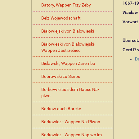
1867-19
Batory, Wappen Trzy Zeby
Waclaw 
Belz-Wojewodschaft
Vorwort
Bialowiejski von Bialowieski
Überset
Bialowieski von Bialowiejski-
Gerd P. 
Wappen Jastrzebiec
I
D
Bielawski, Wappen Zaremba
n
h
Bobrowski zu Sierps
a
l
Borko-wic aus dem Hause Na-
t
piwo
s
p
e
Borkow auch Boreke
z
i
Borkowicz - Wappen Na-Piwon
f
i
Borkowicz - Wappen Napiwo im