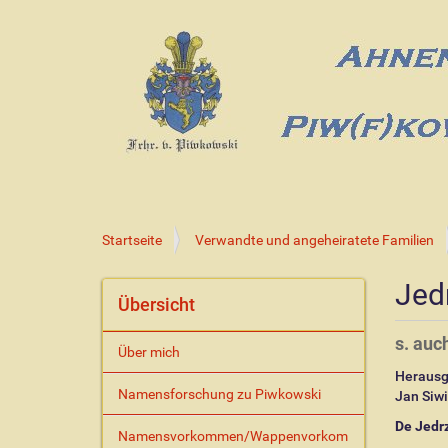
S
Startseite
Verwandte und angeheiratete Familien
i
e
Jed
s
Übersicht
i
n
s. auc
Über mich
d
Herausg
h
Namensforschung zu Piwkowski
Jan Siwi
i
e
De Jedr
Namensvorkommen/Wappenvorkom
r