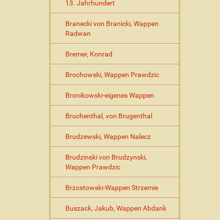
s
13. Jahrhundert
c
h
Branecki von Branicki, Wappen
e
Radwan
A
k
Bremer, Konrad
t
i
Brochowski, Wappen Prawdzic
o
n
Bronikowski-eigenes Wappen
e
n
Bruchenthal, von Brugenthal
Brudzewski, Wappen Nalecz
Brudzinski von Brudzynski,
Wappen Prawdzic
Brzostowski-Wappen Strzemie
Buszack, Jakub, Wappen Abdank