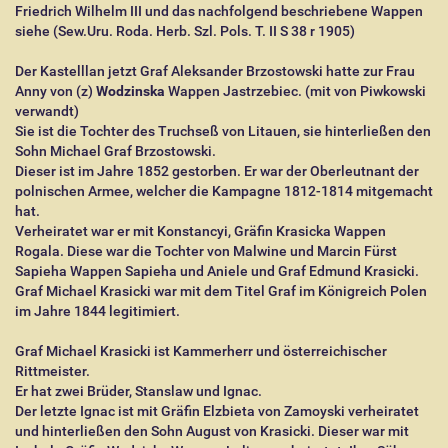
Friedrich Wilhelm III und das nachfolgend beschriebene Wappen
siehe (Sew.Uru. Roda. Herb. Szl. Pols. T. II S 38 r 1905)
Der Kastelllan jetzt Graf Aleksander Brzostowski hatte zur Frau
Anny von (z)
Wodzinska
Wappen Jastrzebiec. (mit von Piwkowski
verwandt)
Sie ist die Tochter des Truchseß von Litauen, sie hinterließen den
Sohn Michael Graf Brzostowski.
Dieser ist im Jahre 1852 gestorben. Er war der Oberleutnant der
polnischen Armee, welcher die Kampagne 1812-1814 mitgemacht
hat.
Verheiratet war er mit Konstancyi, Gräfin Krasicka Wappen
Rogala. Diese war die Tochter von Malwine und Marcin Fürst
Sapieha Wappen Sapieha und Aniele und Graf Edmund Krasicki.
Graf Michael Krasicki war mit dem Titel Graf im Königreich Polen
im Jahre 1844 legitimiert.
Graf Michael Krasicki ist Kammerherr und österreichischer
Rittmeister.
Er hat zwei Brüder, Stanslaw und Ignac.
Der letzte Ignac ist mit Gräfin Elzbieta von Zamoyski verheiratet
und hinterließen den Sohn August von Krasicki. Dieser war mit