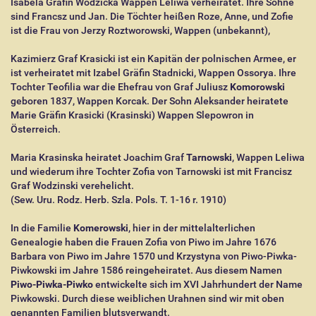
Isabela Gräfin Wodzicka Wappen Leliwa verheiratet. Ihre Söhne
sind Francsz und Jan. Die Töchter heißen Roze, Anne, und Zofie
ist die Frau von Jerzy Roztworowski, Wappen (unbekannt),
Kazimierz Graf Krasicki ist ein Kapitän der polnischen Armee, er
ist verheiratet mit Izabel Gräfin Stadnicki, Wappen Ossorya. Ihre
Tochter Teofilia war die Ehefrau von Graf Juliusz
Komorowski
geboren 1837, Wappen Korcak. Der Sohn Aleksander heiratete
Marie Gräfin Krasicki (Krasinski) Wappen Slepowron in
Österreich.
Maria Krasinska heiratet Joachim Graf
Tarnowski
, Wappen Leliwa
und wiederum ihre Tochter Zofia von Tarnowski ist mit Francisz
Graf Wodzinski verehelicht.
(Sew. Uru. Rodz. Herb. Szla. Pols. T. 1-16 r. 1910)
In die Familie
Komerowski
, hier in der mittelalterlichen
Genealogie haben die Frauen Zofia von Piwo im Jahre 1676
Barbara von Piwo im Jahre 1570 und Krzystyna von Piwo-Piwka-
Piwkowski im Jahre 1586 reingeheiratet. Aus diesem Namen
Piwo-Piwka-Piwko
entwickelte sich im XVI Jahrhundert der Name
Piwkowski. Durch diese weiblichen Urahnen sind wir mit oben
genannten Familien blutsverwandt.