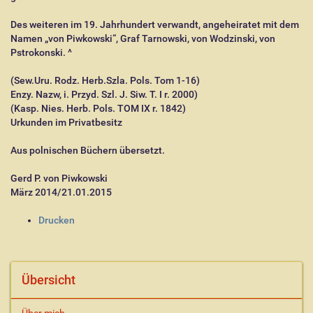
Des weiteren im 19. Jahrhundert verwandt, angeheiratet mit dem
Namen „von Piwkowski“, Graf Tarnowski, von Wodzinski, von
Pstrokonski. ^
(Sew.Uru. Rodz. Herb.Szla. Pols. Tom 1-16)
Enzy. Nazw, i. Przyd. Szl. J. Siw. T. I r. 2000)
(Kasp. Nies. Herb. Pols. TOM IX r. 1842)
Urkunden im Privatbesitz
Aus polnischen Büchern übersetzt.
Gerd P. von Piwkowski
März 2014/21.01.2015
I
Drucken
n
h
a
l
Übersicht
t
s