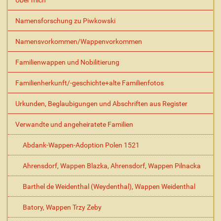
Über mich
p
e
Namensforschung zu Piwkowski
z
i
Namensvorkommen/Wappenvorkommen
f
i
s
Familienwappen und Nobilitierung
c
h
Familienherkunft/-geschichte+alte Familienfotos
e
A
Urkunden, Beglaubigungen und Abschriften aus Register
k
t
Verwandte und angeheiratete Familien
i
o
Abdank-Wappen-Adoption Polen 1521
n
e
Ahrensdorf, Wappen Blazka, Ahrensdorf, Wappen Pilnacka
n
Barthel de Weidenthal (Weydenthal), Wappen Weidenthal
Batory, Wappen Trzy Zeby