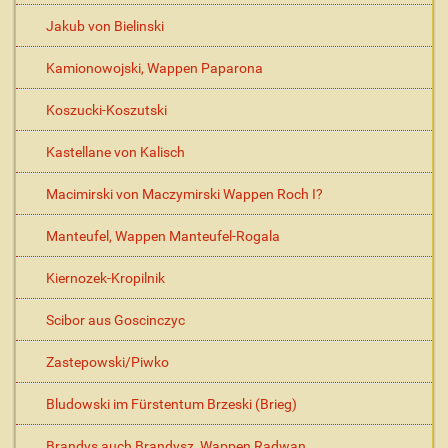
Jakub von Bielinski
Kamionowojski, Wappen Paparona
Koszucki-Koszutski
Kastellane von Kalisch
Macimirski von Maczymirski Wappen Roch I?
Manteufel, Wappen Manteufel-Rogala
Kiernozek-Kropilnik
Scibor aus Goscinczyc
Zastepowski/Piwko
Bludowski im Fürstentum Brzeski (Brieg)
Brandys auch Brandysz, Wappen Radwan