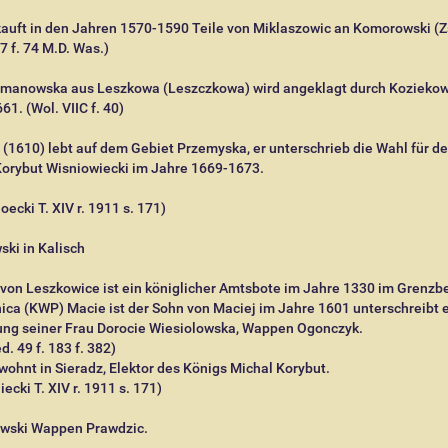
auft in den Jahren 1570-1590 Teile von Miklaszowic an Komorowski (Z
 7 f. 74 M.D. Was.)
manowska aus Leszkowa (Leszczkowa) wird angeklagt durch Koziekow
61. (Wol. VIIC f. 40)
 (1610) lebt auf dem Gebiet Przemyska, er unterschrieb die Wahl für d
Korybut Wisniowiecki im Jahre 1669-1673.
oecki T. XIV r. 1911 s. 171)
ki in Kalisch
von Leszkowice ist ein königlicher Amtsbote im Jahre 1330 im Grenzb
ica (KWP) Macie ist der Sohn von Maciej im Jahre 1601 unterschreibt e
ung seiner Frau Dorocie Wiesiolowska, Wappen Ogonczyk.
d. 49 f. 183 f. 382)
ohnt in Sieradz, Elektor des Königs Michal Korybut.
iecki T. XIV r. 1911 s. 171)
ski Wappen Prawdzic.