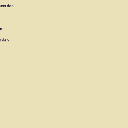
huss des
en
m den