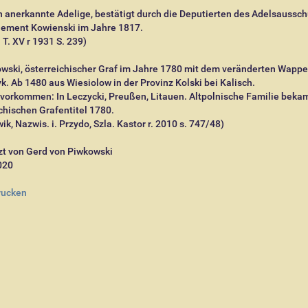
 anerkannte Adelige, bestätigt durch die Deputierten des Adelsaussc
ement Kowienski im Jahre 1817.
. T. XV r 1931 S. 239)
owski, österreichischer Graf im Jahre 1780 mit dem veränderten Wapp
. Ab 1480 aus Wiesiolow in der Provinz Kolski bei Kalisch.
vorkommen: In Leczycki, Preußen, Litauen. Altpolnische Familie beka
chischen Grafentitel 1780.
wik, Nazwis. i. Przydo, Szla. Kastor r. 2010 s. 747/48)
zt von Gerd von Piwkowski
020
rucken