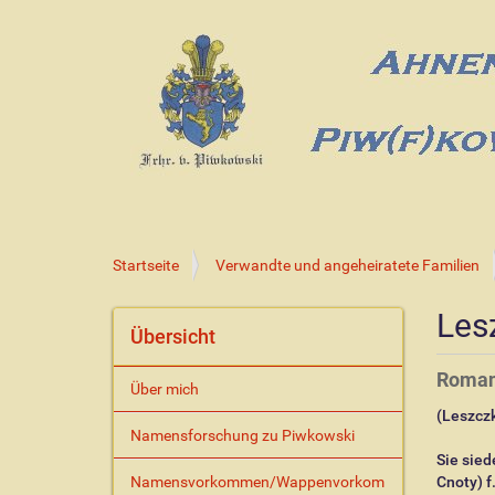
S
Startseite
Verwandte und angeheiratete Familien
i
e
Les
s
Übersicht
i
n
Roman
Über mich
d
(Leszcz
h
Namensforschung zu Piwkowski
i
Sie sied
e
Namensvorkommen/Wappenvorkom
Cnoty) f
r