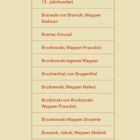
13. Jahrhundert
z
i
Branecki von Branicki, Wappen
f
Radwan
i
s
Bremer, Konrad
c
h
e
Brochowski, Wappen Prawdzic
A
k
Bronikowski-eigenes Wappen
t
i
Bruchenthal, von Brugenthal
o
n
Brudzewski, Wappen Nalecz
e
n
Brudzinski von Brudzynski,
Wappen Prawdzic
Brzostowski-Wappen Strzemie
Buszack, Jakub, Wappen Abdank