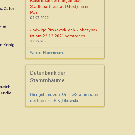
Reise nach der Langenfelder
Städtepartnerstadt Gostynin in
s. Zator
Polen
05.07.2022
 im
Jadwiga Piwkowski geb. Jabczynski
ist am 22.12.2021 verstorben
31.12.2021
en König
Weitere Nachrichten…
Datenbank der
Stammbäume
ereich
er die
Hier geht es zum Online-Stammbaum
der Familien Piw(f)kowski