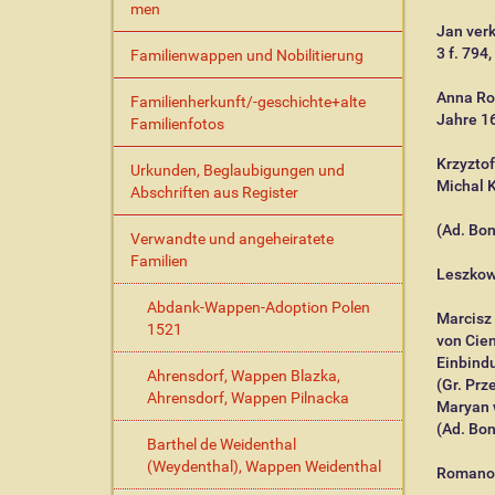
men
Jan verk
3 f. 794,
Familienwappen und Nobilitierung
Anna Ro
Familienherkunft/-geschichte+alte
Jahre 16
Familienfotos
Krzyztof
Urkunden, Beglaubigungen und
Michal 
Abschriften aus Register
(Ad. Bon
Verwandte und angeheiratete
Familien
Leszkows
Abdank-Wappen-Adoption Polen
Marcisz 
1521
von Cien
Einbind
Ahrensdorf, Wappen Blazka,
(Gr. Prze
Ahrensdorf, Wappen Pilnacka
Maryan w
(Ad. Bon
Barthel de Weidenthal
(Weydenthal), Wappen Weidenthal
Romanow