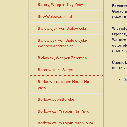
Batory, Wappen Trzy Zeby
Es waren
Gouvern
Belz-Wojewodschaft
(Sew. Ur
Bialowiejski von Bialowieski
Wiesiol
Ogonczyk
Weitere 
Bialowieski von Bialowiejski-
österrei
Wappen Jastrzebiec
(Jan. Si
Bielawski, Wappen Zaremba
Überset
09.02.2
Bobrowski zu Sierps
I
D
Borko-wic aus dem Hause Na-
n
piwo
h
a
Borkow auch Boreke
l
t
Borkowicz - Wappen Na-Piwon
s
p
Borkowicz - Wappen Napiwo im
e