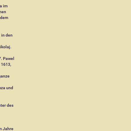
a im
chen
 dem
 in den
kolaj.
7. Pawel
 1613,
ganze
mza und
ter des
m Jahre