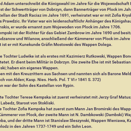
d Adam unterschreibt die Königswahl im Jahre für die Wojewodschaft 
ist der Schwertträger von Dobrzyn, dann Bannerträger von Plock im Ja
ellan der Stadt Raciaz im Jahre 1691, verheiratet war er mit Zofia Krys
Prawdzic. Ihr Vater war ein leidenschaftlichr Anhänger des Königsha
nskis, er wurde ernannt zum Wojewoden von Plock im Jahre 1706.
pski ist der Richter für das Gebiet Zambrow im Jahre 1690 und besitz
adzanow und Wilanow, anschließend der Kämmerer von Plock im Jahre
t ist er mit Kunekunde Gräfin Mostowski des Wappen Dolega.
te Tochter Ludwike ist als erstes mit Kazimierz Rutkowski, Wappen Bon
tetet. Er dient beim Militär in Dobrzyn. Die zweite Ehe ist mit Sebastian
ski; haben ein eigenes Wappen.
en mit den Kreuzrittern aus Sachsen und nannten sich als Barone Mel
uch von Alden; Kasp. Nies. Herb. Pol. T VI r 1841 S. 372)
n war der Sohn des Kastellan von Rypin.
te Tochter Terese Kempska ist zuerst verheiratet mit Jerzy Graf Matus
abedz, Starost von Stokliski.
tte Tochter Zofia Kempska hat zuerst zum Mann Jan Bromirski des Wap
Kämmerer von Plock, der zweite Mann ist N. Dambkowski (Dambski) W
a, und der dritte Mann ist Stanislaw Sleszynski, Wappen Wieniawa, K
wlodz in den Jahren 1737-1749 und ein Sohn Leon.