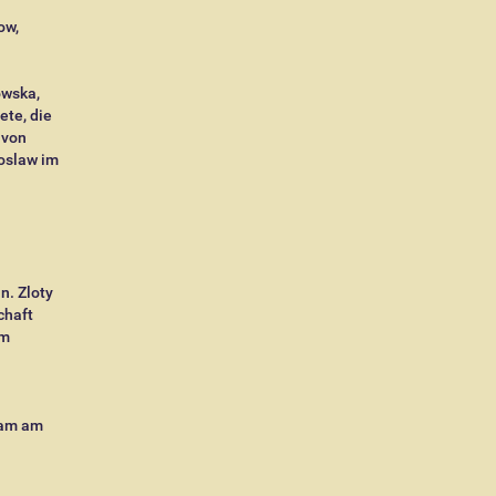
ow,
owska,
ete, die
 von
oslaw im
n. Zloty
chaft
am
kam am