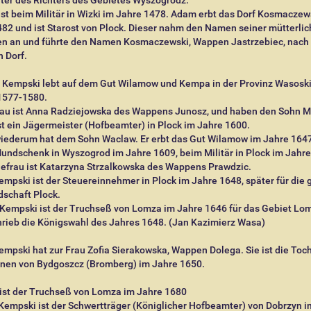
ter des Richters des Gebietes Wyszogrodz.
ist beim Militär in Wizki im Jahre 1478. Adam erbt das Dorf Kosmaczew
82 und ist Starost von Plock. Dieser nahm den Namen seiner mütterli
en an und führte den Namen Kosmaczewski, Wappen Jastrzebiec, nach
 Dorf.
f Kempski lebt auf dem Gut Wilamow und Kempa in der Provinz Wasoski
1577-1580.
rau ist Anna Radziejowska des Wappens Junosz, und haben den Sohn Mi
st ein Jägermeister (Hofbeamter) in Plock im Jahre 1600.
wiederum hat dem Sohn Waclaw. Er erbt das Gut Wilamow im Jahre 164
Mundschenk in Wyszogrod im Jahre 1609, beim Militär in Plock im Jahre
hefrau ist Katarzyna Strzalkowska des Wappens Prawdzic.
mpski ist der Steuereinnehmer in Plock im Jahre 1648, später für die 
schaft Plock.
 Kempski ist der Truchseß von Lomza im Jahre 1646 für das Gebiet Lo
hrieb die Königswahl des Jahres 1648. (Jan Kazimierz Wasa)
mpski hat zur Frau Zofia Sierakowska, Wappen Dolega. Sie ist die Toch
anen von Bydgoszcz (Bromberg) im Jahre 1650.
 ist der Truchseß von Lomza im Jahre 1680
Kempski ist der Schwertträger (Königlicher Hofbeamter) von Dobrzyn i