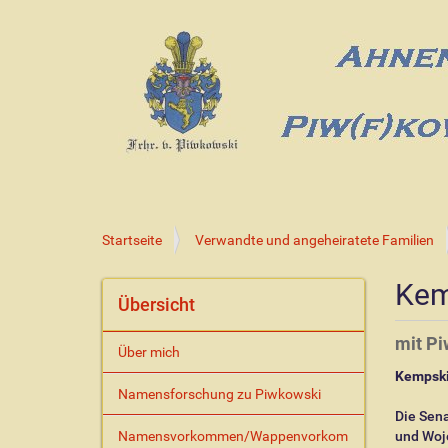
S
Startseite
Verwandte und angeheiratete Familien
i
e
Kem
s
Übersicht
i
n
mit P
Über mich
d
Kempski
h
Namensforschung zu Piwkowski
i
Die Sena
e
Namensvorkommen/Wappenvorkom
und Woje
r