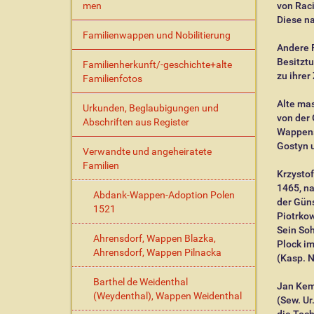
men
von Rac
Diese n
Familienwappen und Nobilitierung
Andere 
Besitztu
Familienherkunft/-geschichte+alte
zu ihrer
Familienfotos
Alte ma
Urkunden, Beglaubigungen und
von der 
Abschriften aus Register
Wappens
Gostyn 
Verwandte und angeheiratete
Familien
Krzysto
1465, na
Abdank-Wappen-Adoption Polen
der Gün
1521
Piotrkow
Sein So
Ahrensdorf, Wappen Blazka,
Plock im
Ahrensdorf, Wappen Pilnacka
(Kasp. Ni
Barthel de Weidenthal
Jan Kemp
(Weydenthal), Wappen Weidenthal
(Sew. Ur.