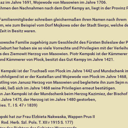
iaz im Jahre 1691, Wojewode von Masowien im Jahre 1706.
ahmen den Nachnahmen nach dem Dorf Kempy an, liegt in der Provinz P
Familienmitglieder schreiben gleichermaßen ihren Namen nach ihrem
m, wie zum Beispiel vom Dorf Mojkowa oder der Stadt Sierpc, welche de
 Zeit in Besitz waren.
sowsche Familie zugehörig zum Geschlecht des Fürsten Boleslaw der P
Geburt her haben sie so viele Vorrechte und Privilegien mit der Verlei
 des Ziemowit Herzog von Masowien. Piotr Kempski ist der Kämmerer
und Kämmerer von Plock, besitzt das Gut Kempy im Jahre 1421.
f Kempski ist der Truchseß von Plock im Jahre 1442 und Mundschenk i
chfolgend ist er der Kastellan und Wojewode von Plock im Jahre 1468, 
stling von Janusz Herzog von Masowien und begleitete ihn zum Sejm 
ski, ließ sich im Jahre 1468 seine Privilegien erneut bestätigen.
hn Jan Kempski ist der Mundschenk beim Herzog Kazimiez, der Bischof
 Jahre 1475, der Herzog ist im Jahre 1480 gestorben,
es. T.. I S. 47 r 1839)
ski hat zur Frau Elzbieta Nakwaska, Wappen Prus II
 Rod. Herb. Szl. Pols. T. XII r 1915 S. 177)