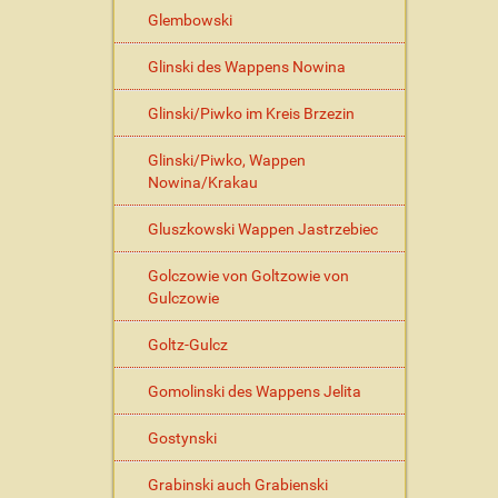
i
Glembowski
o
n
Glinski des Wappens Nowina
e
n
Glinski/Piwko im Kreis Brzezin
Glinski/Piwko, Wappen
Nowina/Krakau
Gluszkowski Wappen Jastrzebiec
Golczowie von Goltzowie von
Gulczowie
Goltz-Gulcz
Gomolinski des Wappens Jelita
Gostynski
Grabinski auch Grabienski