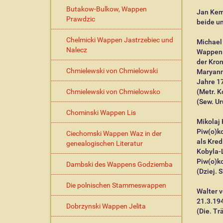
Butakow-Bulkow, Wappen
Jan Kem
Prawdzic
beide un
Chelmicki Wappen Jastrzebiec und
Michael 
Nalecz
Wappen N
der Kron
Chmielewski von Chmielowski
Maryann
Jahre 1
Chmielewski von Chmielowsko
(Metr. K
(Sew. Uru
Chominski Wappen Lis
Mikolaj 
Piw(o)ko
Ciechomski Wappen Waz in der
als Kred
genealogischen Literatur
Kobyla-L
Piw(o)k
Dambski des Wappens Godziemba
(Dziej. S
Die polnischen Stammeswappen
Walter 
21.3.194
Dobrzynski Wappen Jelita
(Die. Trä