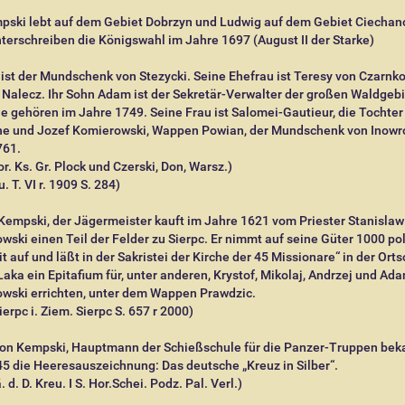
pski lebt auf dem Gebiet Dobrzyn und Ludwig auf dem Gebiet Ciechan
terschreiben die Königswahl im Jahre 1697 (August II der Starke)
ist der Mundschenk von Stezycki. Seine Ehefrau ist Teresy von Czarnk
alecz. Ihr Sohn Adam ist der Sekretär-Verwalter der großen Waldgebi
e gehören im Jahre 1749. Seine Frau ist Salomei-Gautieur, die Tochter
e und Jozef Komierowski, Wappen Powian, der Mundschenk von Inowr
761.
or. Ks. Gr. Plock und Czerski, Don, Warsz.)
. T. VI r. 1909 S. 284)
Kempski, der Jägermeister kauft im Jahre 1621 vom Priester Stanislaw
wski einen Teil der Felder zu Sierpc. Er nimmt auf seine Güter 1000 pol
it auf und läßt in der Sakristei der Kirche der 45 Missionare“ in der Orts
aka ein Epitafium für, unter anderen, Krystof, Mikolaj, Andrzej und Ad
owski errichten, unter dem Wappen Prawdzic.
ierpc i. Ziem. Sierpc S. 657 r 2000)
von Kempski, Hauptmann der Schießschule für die Panzer-Truppen be
5 die Heeresauszeichnung: Das deutsche „Kreuz in Silber“.
. d. D. Kreu. I S. Hor.Schei. Podz. Pal. Verl.)