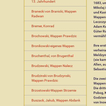
13. Jahrhundert
1683, un
Mikolaj 
Branecki von Branicki, Wappen
und Kast
Radwan
Wappens 
Leczczy
Bremer, Konrad
Adam Kem
Güter R
Brochowski, Wappen Prawdzic
vermähl
Ihre ers
Bronikowski-eigenes Wappen
verheira
Meldzyn
Bruchenthal, von Brugenthal
(sie kam
Allen, a
Brudzewski, Wappen Nalecz
Sebastia
Brudzinski von Brudzynski,
Die zwei
Wappen Prawdzic
Wappen L
Die dri
Brzostowski-Wappen Strzemie
Pobog, 
Godziemb
Buszack, Jakub, Wappen Abdank
von Ino