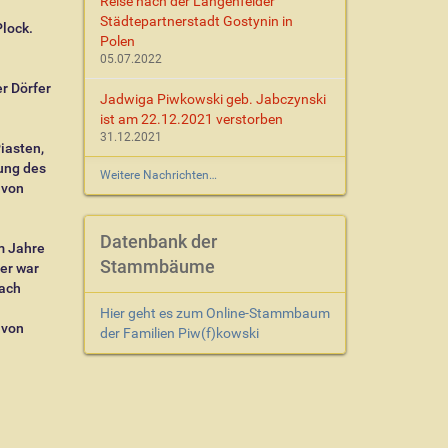
Reise nach der Langenfelder
Städtepartnerstadt Gostynin in
lock.
Polen
05.07.2022
r Dörfer
Jadwiga Piwkowski geb. Jabczynski
ist am 22.12.2021 verstorben
31.12.2021
iasten,
hung des
Weitere Nachrichten…
 von
Datenbank der
m Jahre
Stammbäume
er war
nach
Hier geht es zum Online-Stammbaum
 von
der Familien Piw(f)kowski