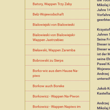
die Toch
Batory, Wappen Trzy Zeby
Mikolaj 
Jahre 14
Belz-Wojewodschaft
Vorfahr
geerbten
Bialowiejski von Bialowieski
Krzysto
Jahren 
Bialowieski von Bialowiejski-
Seine F
Wappen Jastrzebiec
Dieser i
Dieser 
Bielawski, Wappen Zaremba
ist der 
seine E
Bobrowski zu Sierps
Pawel Ke
Wojewod
Borko-wic aus dem Hause Na-
Andrzej
piwo
untersc
Borkow auch Boreke
Jakob Ke
Kastell
Borkowicz - Wappen Na-Piwon
Andrzej
Borkowicz - Wappen Napiwo im
Mikolaj 