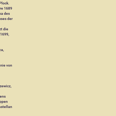
Plock.
hre 1689
ka des
uses der
t die
 1699,
ca,
dnie von
zewicz,
pens
appen
astellan