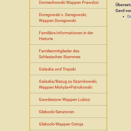
Domiechowski Wappen Prawdzic
Überset
Gerd vo
Doregowski v. Deregowski,
I
D
Wappen Doregowski
n
h
Familiäre Informationen in der
a
Historie
l
t
Familienmitglieder des
s
Schlesischen Stammes
p
e
z
Galaska und Trapski
i
f
Galaska/Bezug zu Szarnkowski,
i
Wappen Mohyla+Pstrokonski
s
c
Gawdeszow Wappen Lubicz
h
e
Glebocki-Senatoren
A
k
Glebocki-Wappen Ostoja
t