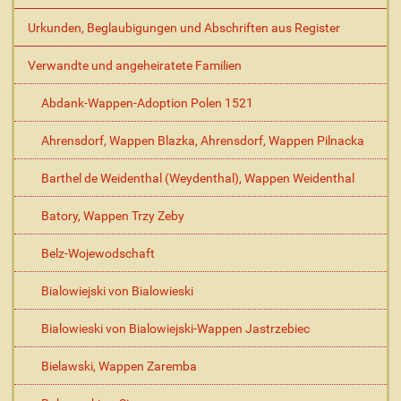
e
A
Urkunden, Beglaubigungen und Abschriften aus Register
k
t
Verwandte und angeheiratete Familien
i
o
Abdank-Wappen-Adoption Polen 1521
n
e
Ahrensdorf, Wappen Blazka, Ahrensdorf, Wappen Pilnacka
n
Barthel de Weidenthal (Weydenthal), Wappen Weidenthal
Batory, Wappen Trzy Zeby
Belz-Wojewodschaft
Bialowiejski von Bialowieski
Bialowieski von Bialowiejski-Wappen Jastrzebiec
Bielawski, Wappen Zaremba