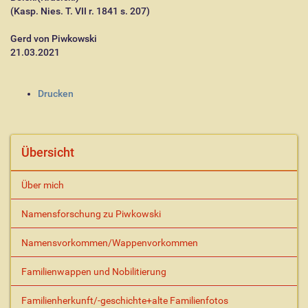
(Kasp. Nies. T. VII r. 1841 s. 207)
Gerd von Piwkowski
21.03.2021
I
Drucken
n
h
a
l
Übersicht
t
s
Über mich
p
e
Namensforschung zu Piwkowski
z
i
Namensvorkommen/Wappenvorkommen
f
i
s
Familienwappen und Nobilitierung
c
h
Familienherkunft/-geschichte+alte Familienfotos