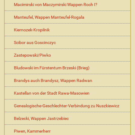
Macimirski von Maczymirski Wappen Roch I?
Manteufel, Wappen Manteufel-Rogala
Kiernozek-Kropilnik
Scibor aus Goscinczyc
Zastepowski/Piwko
Bludowski im Fürstentum Brzeski (Brieg)
Brandys auch Brandysz, Wappen Radwan
Kastellan von der Stadt Rawa-Masowien
Genealogische-Geschlechter-Verbindung zu Nuszkiewicz
Belzecki, Wappen Jastrzebiec
Piwen, Kammerherr