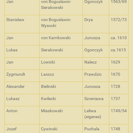
Jan
von Boguslawic-
Ogonczyk
1563/69
Sierakowski
Stanislaw
von Boguslawic-
Drya
1572/73
Wysocki
Jan
von Karnkowski
Junosza
ca. 1610
Lukas
Sierakowski
Ogonczyk
ca.1615
Jan
Lowicki
Nalecz
1629
Zygmundt
Laszcz
Prawdzic
1670
Alexander
Bielinski
Junosza
1728
Lukasz
Kwilecki
Szreniawa
1737
Anton
Miaskowski
Leliwa
1749/54
(eigenes)
Jozef
Cywinski
Puchala
1748