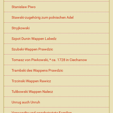
Stanislaw Piwo
Stawski-zugehörig zum polnischen Adel
Stryjkowski
Szpot Dunin Wappen Labedz
Szubski-Wappen Prawdzic
Tomasz von Piwkowski, * ca. 1728 in Ciechanow
Trambski des Wappens Prawdzic
Trzcinski Wappen Rawicz
Tulibowski Wappen Nalecz
Unrug auch Unruh
Verwandte und angeheiratete Familien