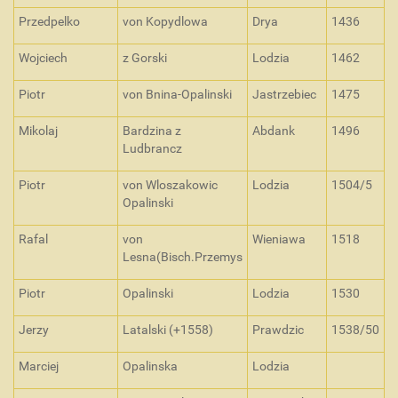
Przedpelko
von Kopydlowa
Drya
1436
Wojciech
z Gorski
Lodzia
1462
Piotr
von Bnina-Opalinski
Jastrzebiec
1475
Mikolaj
Bardzina z
Abdank
1496
Ludbrancz
Piotr
von Wloszakowic
Lodzia
1504/5
Opalinski
Rafal
von
Wieniawa
1518
Lesna(Bisch.Przemys
Piotr
Opalinski
Lodzia
1530
Jerzy
Latalski (+1558)
Prawdzic
1538/50
Marciej
Opalinska
Lodzia