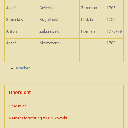
Jozef
Cielecki
Zaremba
1768
Stanislaw
Rogalinski
Lodzia
1735
Anton
Zakrzewski
Pomian
1775/79
Jozef
Moszczenski
1780
I
Drucken
n
h
a
l
Übersicht
t
s
Über mich
p
e
Namensforschung zu Piwkowski
z
i