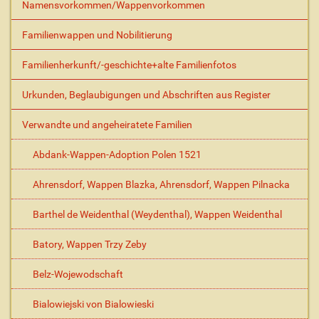
Namensvorkommen/Wappenvorkommen
f
i
s
Familienwappen und Nobilitierung
c
h
Familienherkunft/-geschichte+alte Familienfotos
e
A
Urkunden, Beglaubigungen und Abschriften aus Register
k
t
Verwandte und angeheiratete Familien
i
o
Abdank-Wappen-Adoption Polen 1521
n
e
Ahrensdorf, Wappen Blazka, Ahrensdorf, Wappen Pilnacka
n
Barthel de Weidenthal (Weydenthal), Wappen Weidenthal
Batory, Wappen Trzy Zeby
Belz-Wojewodschaft
Bialowiejski von Bialowieski