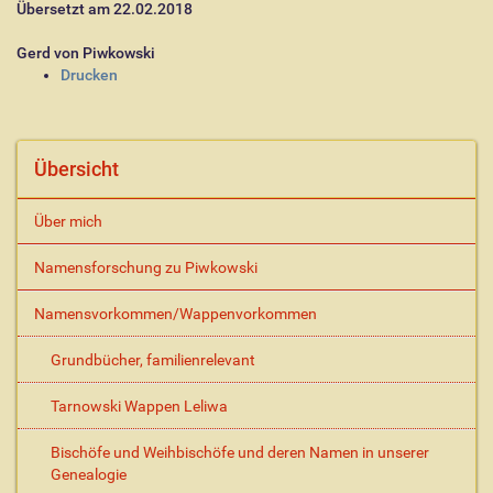
Übersetzt am 22.02.2018
Gerd von Piwkowski
I
Drucken
n
h
a
l
Übersicht
t
s
Über mich
p
e
Namensforschung zu Piwkowski
z
i
Namensvorkommen/Wappenvorkommen
f
i
s
Grundbücher, familienrelevant
c
h
Tarnowski Wappen Leliwa
e
A
Bischöfe und Weihbischöfe und deren Namen in unserer
k
Genealogie
t