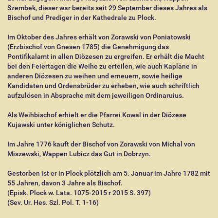
Szembek, dieser war bereits seit 29 September dieses Jahres als
Bischof und Prediger in der Kathedrale zu Plock.
Im Oktober des Jahres erhält von Zorawski von Poniatowski
(Erzbischof von Gnesen 1785) die Genehmigung das
Pontifikalamt in allen Diözesen zu ergreifen. Er erhält die Macht
bei den Feiertagen die Weihe zu erteilen, wie auch Kapläne in
anderen Diözesen zu weihen und erneuern, sowie heilige
Kandidaten und Ordensbrüder zu erheben, wie auch schriftlich
aufzulösen in Absprache mit dem jeweiligen Ordinaruius.
Als Weihbischof erhielt er die Pfarrei Kowal in der Diözese
Kujawski unter königlichen Schutz.
Im Jahre 1776 kauft der Bischof von Zorawski von Michal von
Miszewski, Wappen Lubicz das Gut in Dobrzyn.
Gestorben ist er in Plock plötzlich am 5. Januar im Jahre 1782 mit
55 Jahren, davon 3 Jahre als Bischof.
(Episk. Plock w. Lata. 1075-2015 r 2015 S. 397)
(Sev. Ur. Hes. Szl. Pol. T. 1-16)