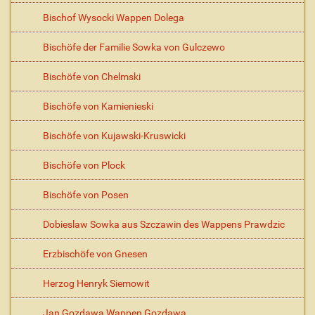
i
Bischof Wysocki Wappen Dolega
o
n
Bischöfe der Familie Sowka von Gulczewo
e
n
Bischöfe von Chelmski
Bischöfe von Kamienieski
Bischöfe von Kujawski-Kruswicki
Bischöfe von Plock
Bischöfe von Posen
Dobieslaw Sowka aus Szczawin des Wappens Prawdzic
Erzbischöfe von Gnesen
Herzog Henryk Siemowit
Jan Gozdawa Wappen Gozdawa