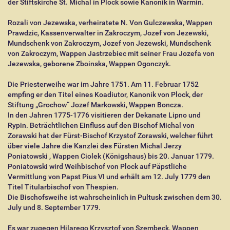
der Stiftskirche St. Michal in Plock sowie Kanonik in Warmin.
Rozali von Jezewska, verheiratete N. Von Gulczewska, Wappen
Prawdzic, Kassenverwalter in Zakroczym, Jozef von Jezewski,
Mundschenk von Zakroczym, Jozef von Jezewski, Mundschenk
von Zakroczym, Wappen Jastrzebiec mit seiner Frau Jozefa von
Jezewska, geborene Zboinska, Wappen Ogonczyk.
Die Priesterweihe war im Jahre 1751. Am 11. Februar 1752
empfing er den Titel eines Koadiutor, Kanonik von Plock, der
Stiftung „Grochow“ Jozef Markowski, Wappen Boncza.
In den Jahren 1775-1776 visitieren der Dekanate Lipno und
Rypin. Beträchtlichen Einfluss auf den Bischof Michal von
Zorawski hat der Fürst-Bischof Krzystof Zorawski, welcher führt
über viele Jahre die Kanzlei des Fürsten Michal Jerzy
Poniatowski , Wappen Ciolek (Königshaus) bis 20. Januar 1779.
Poniatowski wird Weihbischof von Plock auf Päpstliche
Vermittlung von Papst Pius VI und erhält am 12. July 1779 den
Titel Titularbischof von Thespien.
Die Bischofsweihe ist wahrscheinlich in Pultusk zwischen dem 30.
July und 8. September 1779.
Es war zugegen Hilarego Krzysztof von Szembeck, Wappen