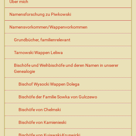
e
Über mich
z
i
Namensforschung zu Piwkowski
f
i
Namensvorkommen/Wappenvorkommen
s
c
Grundbücher, familienrelevant
h
e
Tarnowski Wappen Leliwa
A
k
Bischöfe und Weihbischöfe und deren Namen in unserer
t
Genealogie
i
o
Bischof Wysocki Wappen Dolega
n
e
Bischöfe der Familie Sowka von Gulczewo
n
Bischöfe von Chelmski
Bischöfe von Kamienieski
Bischöfe von Kujawski-Kruswicki