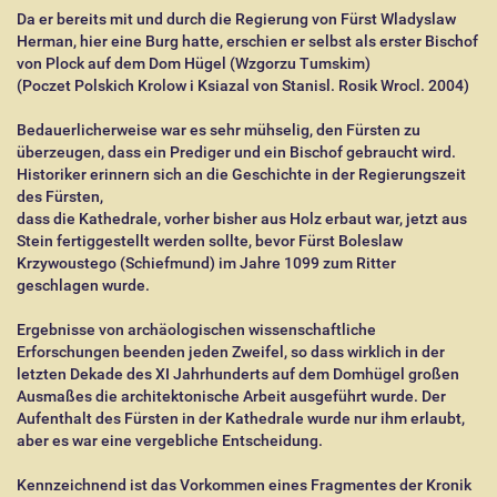
Da er bereits mit und durch die Regierung von Fürst Wladyslaw
Herman, hier eine Burg hatte, erschien er selbst als erster Bischof
von Plock auf dem Dom Hügel (Wzgorzu Tumskim)
(Poczet Polskich Krolow i Ksiazal von Stanisl. Rosik Wrocl. 2004)
Bedauerlicherweise war es sehr mühselig, den Fürsten zu
überzeugen, dass ein Prediger und ein Bischof gebraucht wird.
Historiker erinnern sich an die Geschichte in der Regierungszeit
des Fürsten,
dass die Kathedrale, vorher bisher aus Holz erbaut war, jetzt aus
Stein fertiggestellt werden sollte, bevor Fürst Boleslaw
Krzywoustego (Schiefmund) im Jahre 1099 zum Ritter
geschlagen wurde.
Ergebnisse von archäologischen wissenschaftliche
Erforschungen beenden jeden Zweifel, so dass wirklich in der
letzten Dekade des XI Jahrhunderts auf dem Domhügel großen
Ausmaßes die architektonische Arbeit ausgeführt wurde. Der
Aufenthalt des Fürsten in der Kathedrale wurde nur ihm erlaubt,
aber es war eine vergebliche Entscheidung.
Kennzeichnend ist das Vorkommen eines Fragmentes der Kronik