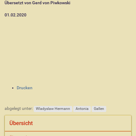
Übersetzt von Gerd von Piwkowski
01.02.2020
I
Drucken
n
h
a
abgelegt unter:
Wladyslaw Hermann
Antonia
Gallen
l
t
Übersicht
s
p