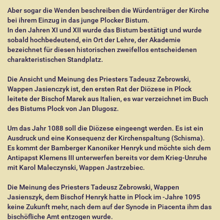
Aber sogar die Wenden beschreiben die Würdenträger der Kirche
bei ihrem Einzug in das junge Plocker Bistum.
In den Jahren XI und XII wurde das Bistum bestätigt und wurde
sobald hochbedeutend, ein Ort der Lehre, der Akademie
bezeichnet für diesen historischen zweifellos entscheidenen
charakteristischen Standplatz.
Die Ansicht und Meinung des Priesters Tadeusz Zebrowski,
Wappen Jasienczyk ist, den ersten Rat der Diözese in Plock
leitete der Bischof Marek aus Italien, es war verzeichnet im Buch
des Bistums Plock von Jan Dlugosz.
Um das Jahr 1088 soll die Diözese eingeengt werden. Es ist ein
Ausdruck und eine Konsequenz der Kirchenspaltung (Schisma).
Es kommt der Bamberger Kanoniker Henryk und möchte sich dem
Antipapst Klemens III unterwerfen bereits vor dem Krieg-Unruhe
mit Karol Maleczynski, Wappen Jastrzebiec.
Die Meinung des Priesters Tadeusz Zebrowski, Wappen
Jasienszyk, dem Bischof Henryk hatte in Plock im -Jahre 1095
keine Zukunft mehr, nach dem auf der Synode in Piacenta ihm das
bischöfliche Amt entzogen wurde.