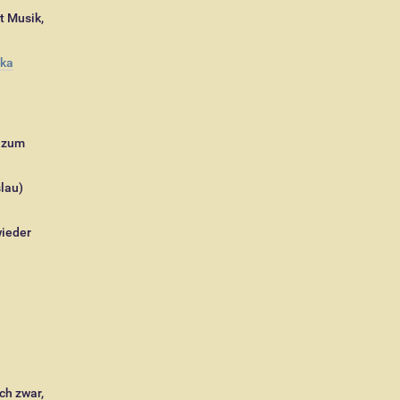
t Musik,
pka
g zum
lau)
wieder
ch zwar,