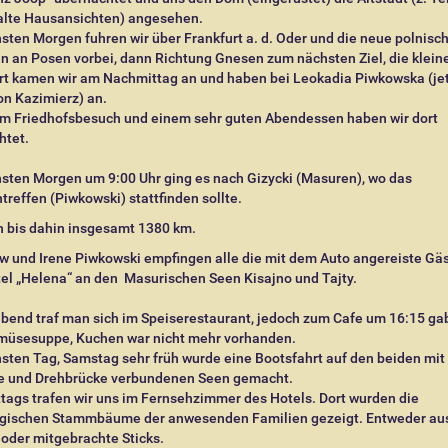
alte Hausansichten) angesehen.
ten Morgen fuhren wir über Frankfurt a. d. Oder und die neue polnisc
 an Posen vorbei, dann Richtung Gnesen zum nächsten Ziel, die kleine
rt kamen wir am Nachmittag an und haben bei Leokadia Piwkowska (jet
n Kazimierz) an.
m Friedhofsbesuch und einem sehr guten Abendessen haben wir dort
htet.
sten Morgen um 9:00 Uhr ging es nach Gizycki (Masuren), wo das
treffen (Piwkowski) stattfinden sollte.
n bis dahin insgesamt 1380 km.
w und Irene Piwkowski empfingen alle die mit dem Auto angereiste Gäs
el „Helena“ an den Masurischen Seen Kisajno und Tajty.
bend traf man sich im Speiserestaurant, jedoch zum Cafe um 16:15 gab
müsesuppe, Kuchen war nicht mehr vorhanden.
ten Tag, Samstag sehr früh wurde eine Bootsfahrt auf den beiden mit 
e und Drehbrücke verbundenen Seen gemacht.
ags trafen wir uns im Fernsehzimmer des Hotels. Dort wurden die
gischen Stammbäume der anwesenden Familien gezeigt. Entweder au
 oder mitgebrachte Sticks.