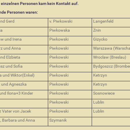
 einzelnen Personen kam kein Kontakt auf.
de Personen waren:
und Gerd
v. Piwkowski
Langenfeld
ia
Piwkowska
Znin
aw und Irena
Piwkowski
Gizycko
rz und Anna
Piwkowski
Warszawa (Warsch
nd Elzbieta
Piwkowski
Wroclaw (Breslau)
sz und Sofia
Piwkowski
Bydgoszcz (Brombe
 und Wiktor(Enkel)
Piwkowski
Ketrzyn
 und Agneszka
Piwkowski
Ketrzyn
und Ilona+3 Kinder
Piwkowski
Sosnowiece
Piwkowski
Lublin
 Vater von Jacek
Piwkowski
Lublin
, Barbara und Anna
Szymanik