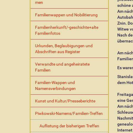
men
schöne 
Am nächs
Familienwappen und Nobilitierung
Autobahn
Znin. Do
Familienherkunft/-geschichte+alte
Witwe vo
Familienfotos
Nach de
übernac
Urkunden, Beglaubigungen und
Abschriften aus Register
Am näch
Familien
Verwandte und angeheiratete
Es ware
Familien
Stanisla
Familien-Wappen und
dem Hot
Namensverbindungen
Freitaga
eine Ge
Kunst und Kultur/Presseberichte
Am nächs
Schleus
Piwkowski-Namens/Familien-Treffen
Nachmitt
genealo
Auflistung der bisherigen Treffen
Internet