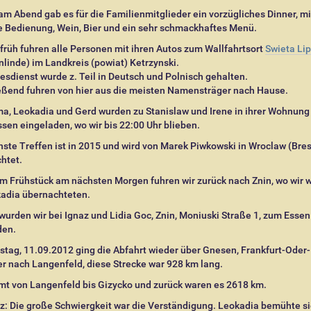
m Abend gab es für die Familienmitglieder ein vorzügliches Dinner, mi
e Bedienung, Wein, Bier und ein sehr schmackhaftes Menü.
rüh fuhren alle Personen mit ihren Autos zum Wallfahrtsort
Swieta Li
nlinde) im Landkreis (powiat) Ketrzynski.
esdienst wurde z. Teil in Deutsch und Polnisch gehalten.
eßend fuhren von hier aus die meisten Namensträger nach Hause.
ma, Leokadia und Gerd wurden zu Stanislaw und Irene in ihrer Wohnun
en eingeladen, wo wir bis 22:00 Uhr blieben.
ste Treffen ist in 2015 und wird von Marek Piwkowski in Wroclaw (Bres
chtet.
m Frühstück am nächsten Morgen fuhren wir zurück nach Znin, wo wir 
kadia übernachteten.
urden wir bei Ignaz und Lidia Goc, Znin, Moniuski Straße 1, zum Essen
den.
tag, 11.09.2012 ging die Abfahrt wieder über Gnesen, Frankfurt-Oder-
 nach Langenfeld, diese Strecke war 928 km lang.
mt von Langenfeld bis Gizycko und zurück waren es 2618 km.
: Die große Schwiergkeit war die Verständigung. Leokadia bemühte si