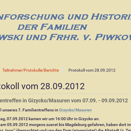
Teilnehmer/Protokolle/Berichte
Protokoll vom 28.09.2012
tokoll vom 28.09.2012
entreffen in Gizycko/Masuren vom 07.09. - 09.09.2012
l unseres 7. Familientreffens in
Gizycko/Masuren
ag, 07.09.2012 kamen wir um 16:00 Uhr in Gizycko an.
d am 05.09.2012 morgens zuerst bis Magdeburg gefahren, haben dort i
z Joop“ übernachtet und uns den Dom (eingerüstet) die Altstadt (z. Tei