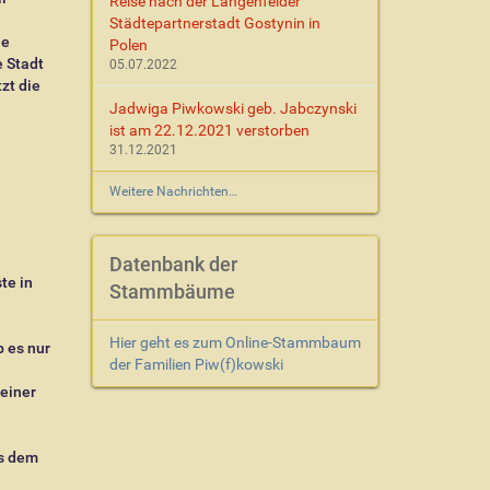
Reise nach der Langenfelder
Städtepartnerstadt Gostynin in
he
Polen
 Stadt
05.07.2022
zt die
Jadwiga Piwkowski geb. Jabczynski
ist am 22.12.2021 verstorben
31.12.2021
Weitere Nachrichten…
Datenbank der
te in
Stammbäume
Hier geht es zum Online-Stammbaum
 es nur
der Familien Piw(f)kowski
einer
s dem