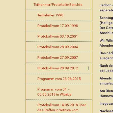
Teilnehmer/Protokolle/Berichte
Jedoch a
separat
Teilnehmer-1990
Sonntagf
(Heilige
Protokoll vom 17.09.1998
Der Gott
Anschli
Protokoll vom 03.10.2001
Wir, Wil
Abendess
Protokoll vom 28.09.2004
Das näch
Protokoll vom 27.09.2007
ausgeri
Nach de
Protokoll vom 28.09.2012
bei Leo
Abends w
Programm vom 26.06.2015
eingela
Programm vom 04. -
Am Diens
06.05.2018 in Witnica
Hannover
Insgesa
Protokoll vom 14.05.2018 über
das Treffen in Witnica vom
Nachsatz