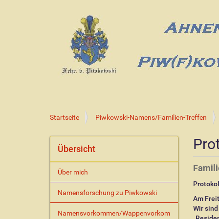
S
Startseite
Piwkowski-Namens/Familien-Treffen
i
e
Pro
s
Übersicht
i
n
Famili
Über mich
d
Protokol
h
Namensforschung zu Piwkowski
i
Am Freit
e
Wir sin
Namensvorkommen/Wappenvorkom
r
„Residen