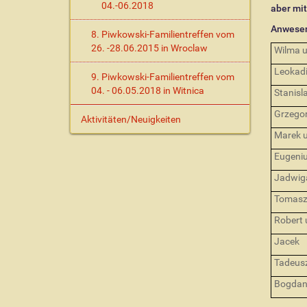
04.-06.2018
aber mit
Anwesen
8. Piwkowski-Familientreffen vom
26. -28.06.2015 in Wroclaw
Wilma 
Leokad
9. Piwkowski-Familientreffen vom
04. - 06.05.2018 in Witnica
Stanisl
Grzego
Aktivitäten/Neuigkeiten
Marek u
Eugeniu
Jadwiga
Tomasz
Robert 
Jacek
Tadeusz
Bogdan