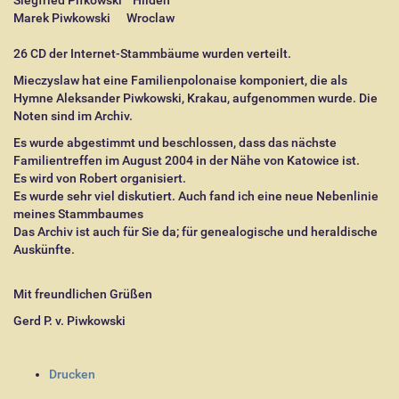
Siegfried Pifkowski Hilden
Marek Piwkowski
Wroclaw
26 CD der Internet-Stammbäume wurden verteilt.
Mieczyslaw hat eine Familienpolonaise komponiert, die als
Hymne Aleksander Piwkowski, Krakau, aufgenommen wurde. Die
Noten sind im Archiv.
Es wurde abgestimmt und beschlossen, dass das nächste
Familientreffen im August 2004 in der Nähe von Katowice ist.
Es wird von Robert organisiert.
Es wurde sehr viel diskutiert. Auch fand ich eine neue Nebenlinie
meines Stammbaumes
Das Archiv ist auch für Sie da; für genealogische und heraldische
Auskünfte.
Mit freundlichen Grüßen
Gerd P. v. Piwkowski
I
Drucken
n