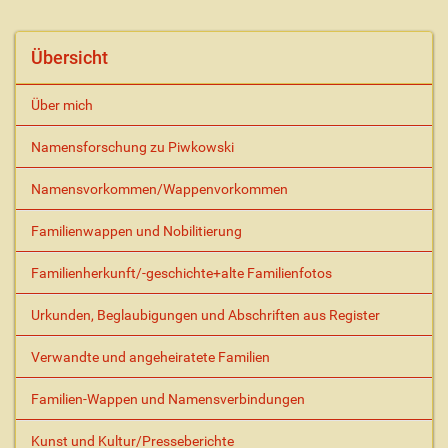
h
a
l
Übersicht
t
s
Über mich
p
e
Namensforschung zu Piwkowski
z
i
Namensvorkommen/Wappenvorkommen
f
i
s
Familienwappen und Nobilitierung
c
h
Familienherkunft/-geschichte+alte Familienfotos
e
A
Urkunden, Beglaubigungen und Abschriften aus Register
k
t
Verwandte und angeheiratete Familien
i
o
Familien-Wappen und Namensverbindungen
n
e
Kunst und Kultur/Presseberichte