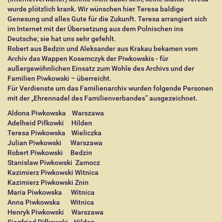
wurde plötzlich krank. Wir wünschen hier Teresa baldige
Genesung und alles Gute für die Zukunft. Teresa arrangiert sich
im Internet mit der Übersetzung aus dem Polnischen ins
Deutsche; sie hat uns sehr gefehlt.
Robert aus Bedzin und Aleksander aus Krakau bekamen vom
Archiv das Wappen Kosemczyk der Piwkowskis - für
außergewöhnlichen Einsatz zum Wohle des Archivs und der
Familien Piwkowski – überreicht.
Für Verdienste um das Familienarchiv wurden folgende Personen
mit der „Ehrennadel des Familienverbandes“ ausgezeichnet.
Aldona Piwkowska Warszawa
Adelheid Pifkowki Hilden
Teresa Piwkowska Wieliczka
Julian Piwkowski Warszawa
Robert Piwkowski
Bedzin
Stanislaw Piwkowski Zamocz
Kazimierz Piwkowski Witnica
Kazimierz Piwkowski Znin
Maria Piwkowska
Witnica
Anna Piwkowska
Witnica
Henryk Piwkowski Warszawa