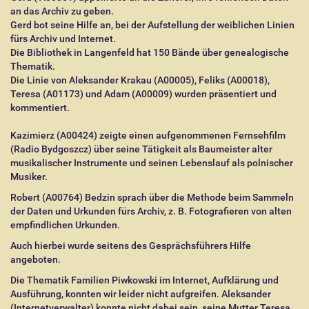
an das Archiv zu geben.
Gerd bot seine Hilfe an, bei der Aufstellung der weiblichen Linien
fürs Archiv und Internet.
Die Bibliothek in Langenfeld hat 150 Bände über genealogische
Thematik.
Die Linie von Aleksander Krakau (A00005), Feliks (A00018),
Teresa (A01173) und Adam (A00009) wurden präsentiert und
kommentiert.
Kazimierz (A00424) zeigte einen aufgenommenen Fernsehfilm
(Radio Bydgoszcz) über seine Tätigkeit als Baumeister alter
musikalischer Instrumente und seinen Lebenslauf als polnischer
Musiker.
Robert (A00764) Bedzin sprach über die Methode beim Sammeln
der Daten und Urkunden fürs Archiv, z. B. Fotografieren von alten
empfindlichen Urkunden.
Auch hierbei wurde seitens des Gesprächsführers Hilfe
angeboten.
Die Thematik Familien Piwkowski im Internet, Aufklärung und
Ausführung, konnten wir leider nicht aufgreifen. Aleksander
(Internetverwalter) konnte nicht dabei sein, seine Mutter Teresa