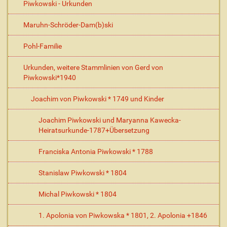
t
Piwkowski - Urkunden
i
o
Maruhn-Schröder-Dam(b)ski
n
e
Pohl-Familie
n
Urkunden, weitere Stammlinien von Gerd von
Piwkowski*1940
Joachim von Piwkowski * 1749 und Kinder
Joachim Piwkowski und Maryanna Kawecka-
Heiratsurkunde-1787+Übersetzung
Franciska Antonia Piwkowski * 1788
Stanislaw Piwkowski * 1804
Michal Piwkowski * 1804
1. Apolonia von Piwkowska * 1801, 2. Apolonia +1846