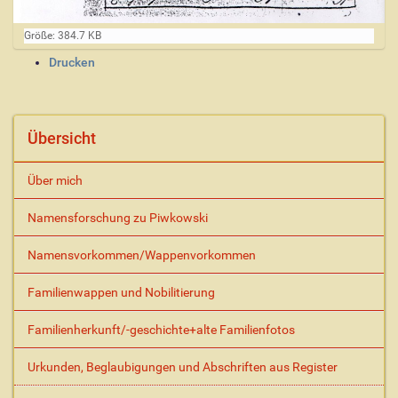
Z
Größe: 384.7 KB
e
I
Drucken
i
n
g
e
h
B
a
i
l
Übersicht
l
t
d
s
i
Über mich
p
n
v
e
o
Namensforschung zu Piwkowski
z
l
i
l
Namensvorkommen/Wappenvorkommen
f
e
i
r
s
G
Familienwappen und Nobilitierung
r
c
ö
h
Familienherkunft/-geschichte+alte Familienfotos
ß
e
e
A
Urkunden, Beglaubigungen und Abschriften aus Register
…
k