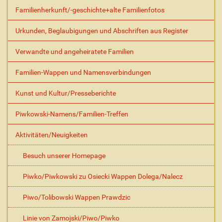
h
Familienherkunft/-geschichte+alte Familienfotos
e
A
Urkunden, Beglaubigungen und Abschriften aus Register
k
t
Verwandte und angeheiratete Familien
i
o
Familien-Wappen und Namensverbindungen
n
e
Kunst und Kultur/Presseberichte
n
Piwkowski-Namens/Familien-Treffen
Aktivitäten/Neuigkeiten
Besuch unserer Homepage
Piwko/Piwkowski zu Osiecki Wappen Dolega/Nalecz
Piwo/Tolibowski Wappen Prawdzic
Linie von Zamojski/Piwo/Piwko