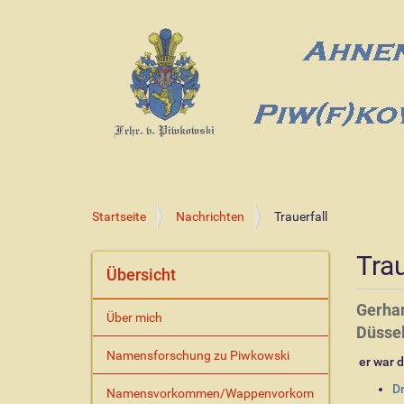
S
Startseite
Nachrichten
Trauerfall
i
e
Trau
s
Übersicht
i
n
Gerhar
Über mich
d
Düssel
h
Namensforschung zu Piwkowski
i
er war d
e
I
D
Namensvorkommen/Wappenvorkom
r