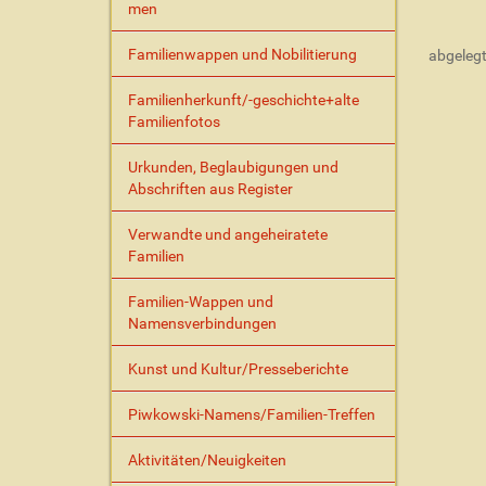
n
men
h
a
Familienwappen und Nobilitierung
abgelegt
l
t
Familienherkunft/-geschichte+alte
s
Familienfotos
p
e
Urkunden, Beglaubigungen und
z
Abschriften aus Register
i
f
Verwandte und angeheiratete
i
Familien
s
c
Familien-Wappen und
h
Namensverbindungen
e
A
Kunst und Kultur/Presseberichte
k
t
Piwkowski-Namens/Familien-Treffen
i
o
n
Aktivitäten/Neuigkeiten
e