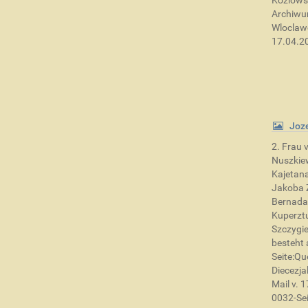
Kozlowsk
Archiwum
Wloclawe
17.04.2
Joz
2. Frau 
Nuszkiew
Kajetan
Jakoba 
Bernada
Kuperztu
Szczygie
besteht a
Seite:Qu
Diecezja
Mail v. 
0032-Sei