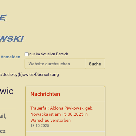
Website durchsuchen
nur im aktuellen Bereich
Anmelden
Erweiterte Suche…
z/Jedrzey(k)owicz-Übersetzung
owic
Nachrichten
Trauerfall: Aldona Piwkowski geb.
Nowacka ist am 15.08.2025 in
il,
Warschau verstorben
13.10.2025
icz