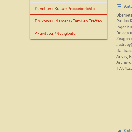
Anto
Kunst und Kultur/Presseberichte
Überset
Piwkowski-Namens/Familien-Treffen
Paulus R
Ingenie
Dolega u
Aktivitäten/Neuigkeiten
Zeugen s
Jedrzey(
Balthasa
Andrej R
Archiwum
17.04.2
Cat