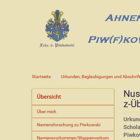
S
Startseite
Urkunden, Beglaubigungen und Abschrift
i
e
Nus
s
Übersicht
z-Ü
i
n
Über mich
d
Urkund
h
Namensforschung zu Piwkowski
i
Schola
e
Piwkow
Namensvorkommen/Wappenvorkom
r