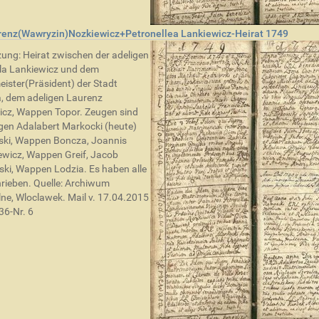
renz(Wawryzin)Nozkiewicz+Petronellea Lankiewicz-Heirat 1749
ung: Heirat zwischen der adeligen
la Lankiewicz und dem
ister(Präsident) der Stadt
, dem adeligen Laurenz
cz, Wappen Topor. Zeugen sind
igen Adalabert Markocki (heute)
ki, Wappen Boncza, Joannis
ewicz, Wappen Greif, Jacob
i, Wappen Lodzia. Es haben alle
rieben. Quelle: Archiwum
lne, Wloclawek. Mail v. 17.04.2015
6-Nr. 6