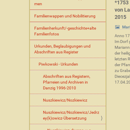
*1753 
men
von La
Familienwappen und Nobilitierung
2015
Mar
Familienherkunft/-geschichte+alte
Familienfotos
Anno 174
Im Dorf 
Urkunden, Beglaubigungen und
Mariann
Abschriften aus Register
der heil
letzten 
Piwkowski - Urkunden
der Pfa
zu Grabe
Abschriften aus Registern,
Diecezja
Pfarreien und Archiven in
17.04.20
Danzig 1996-2010
Nuszkiewicz/Nozkiewicz
Nuszkiewicz/Nozkiewicz/Jedrz
ey(k)owicz-Übersetzung