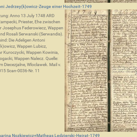
ni Jedrzey(k)owicz-Zeuge einer Hochzeit-1749
zung: Anno 13 July 1748 ARD
ampecki, Priester, Ehe zwischen
ur Josephus Federowiecz, Wappen
nd Rosali Serwanski (Serwandis).
ind: Die Adeligen Antoni
k)owicz, Wappen Lubicz,
r Kuroczycki, Wappen Kowinia,
ogacki, Wappen Nalecz. Quelle:
 Diecezjalne, Wloclawek. Mail v.
015 Scan-0036-Nr. 11
harina Nozkiewicz+Matheas Ledzierski-Heirat-1749