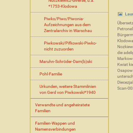
Nuczkiewicz-diverse, u.a.
*1753-Klodowa
Lau
Piwko/Piwo/Piwonia-
Übersetz
Aufzeichnungen aus dem
Petronel
Zentralarchiv in Warschau
Bürgerme
Klodowa
Piwkowski/Pifkowski-Piwko-
Nozkiewi
nicht zuzuorden
die adel
Markows
Maruhn-Schröder-Dam(b)ski
Kwiat ki
Osapowsk
Pohl-Familie
untersch
Diecezja
Urkunden, weitere Stammlinien
Scan-003
von Gerd von Piwkowski*1940
Verwandte und angeheiratete
Familien
Familien-Wappen und
Namensverbindungen