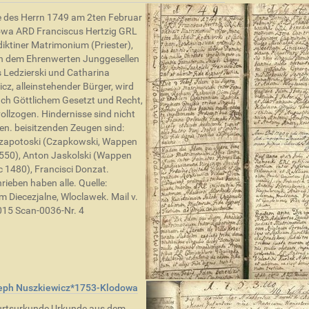
 des Herrn 1749 am 2ten Februar
owa ARD Franciscus Hertzig GRL
iktiner Matrimonium (Priester),
n dem Ehrenwerten Junggesellen
Ledzierski und Catharina
cz, alleinstehender Bürger, wird
ch Göttlichem Gesetzt und Recht,
vollzogen. Hindernisse sind nicht
n. beisitzenden Zeugen sind:
zapotoski (Czapkowski, Wappen
550), Anton Jaskolski (Wappen
 1480), Francisci Donzat.
rieben haben alle. Quelle:
 Diecezjalne, Wloclawek. Mail v.
015 Scan-0036-Nr. 4
eph Nuszkiewicz*1753-Klodowa
burtsurkunde Urkunde aus dem