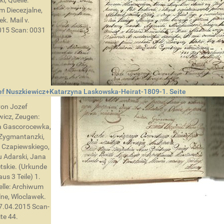
i, Quelle:
 Diecezjalne,
k. Mail v.
015 Scan: 0031
ef Nuszkiewicz+Katarzyna Laskowska-Heirat-1809-1. Seite
von Jozef
icz, Zeugen:
a Gascorocewka,
Zygmantanzki,
 Czapiewskiego,
 Adarski, Jana
tskie. (Urkunde
us 3 Teile) 1.
elle: Archiwum
lne, Wloclawek.
17.04.2015 Scan-
te 44.