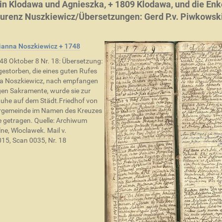
in Klodawa und Agnieszka, + 1809 Klodawa, und die Enk
urenz Nuszkiewicz/Übersetzungen: Gerd P.v. Piwkowsk
ianna Noszkiewicz + 1748
8 Oktober 8 Nr. 18: Übersetzung:
gestorben, die eines guten Rufes
a Noszkiewicz, nach empfangen
igen Sakramente, wurde sie zur
Ruhe auf dem Städt.Friedhof von
rrgemeinde im Namen des Kreuzes
 getragen. Quelle: Archiwum
lne, Wloclawek. Mail v.
15, Scan 0035, Nr. 18