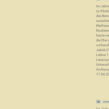
Im Jahre
zu Klod
des Bend
zwische
Matheas 
Nozkiewi
heute na
die Ehe 
vorhande
Jakob C
Leliwa 1
Leszczyc
Untersch
Archiwum
17.04.2
Jos
lat. Ge