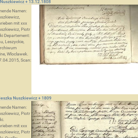
Nuszkiewicz + 13.12.1808
mende Namen:
szkiewicz,
rieben mit xxx
szkiewicz, Piotr
ki Departement:
, Leszyckie,
Archiwum
lne, Wloclawek.
17.04.2015, Scan:
ieszka Nuszkiewicz + 1809
mende Namen:
szkiewicz, Piotr
ki.
rieben mit xxx
szkiewicz, Piotr