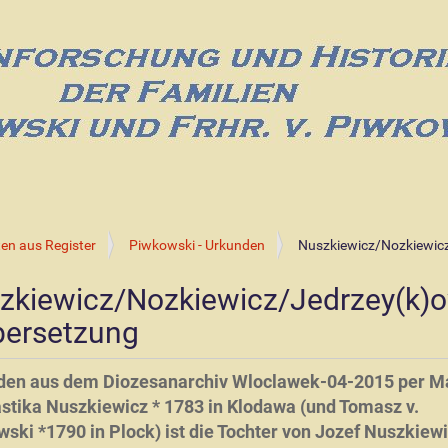
en aus Register
Piwkowski - Urkunden
Nuszkiewicz/Nozkiewic
zkiewicz/Nozkiewicz/Jedrzey(k)
bersetzung
en aus dem Diozesanarchiv Wloclawek-04-2015 per Ma
stika Nuszkiewicz * 1783 in Klodawa (und Tomasz v.
ski *1790 in Plock) ist die Tochter von Jozef Nuszkiew