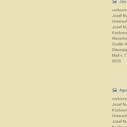
Jan 
vorkom
Jozef Nu
Untersch
Jozef Nu
Kozlows
Warschau
Quelle: 
Diecezja
Mail v. 
0030
Agn
vorkom
Jozef Nu
Kozlows
Untersch
Jozef Nu